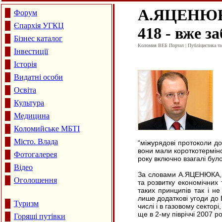
А.ЯЦЕНЮК: $
Форум
Єпархія УГКЦ
418 - вже з
Бізнес каталог
Коломия ВЕБ Портал | Публіцистика та а
Інвестиції
Історія
Видатні особи
Освіта
Культура
Медицина
Коломийське МБТІ
Місто. Влада
“міжурядові протоколи до
вони мали короткотерміно
Фотогалерея
року включно взагалі було
Відео
За словами А.ЯЦЕНЮКА, В
Оголошення
та розвитку економічних
таких принципів так і н
лише додаткові угоди до В
Туризм
числі і в газовому сектор
ще в 2-му півріччі 2007 ро
Горящі путівки