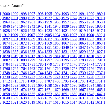
тика та Аналіз"
1
2000
1999
1998
1997
1996
1995
1994
1993
1992
1991
1990
1989
3
1982
1981
1980
1979
1978
1977
1976
1975
1974
1973
1972
1971
5
1964
1963
1962
1961
1960
1959
1958
1957
1956
1955
1954
1953
7
1946
1945
1944
1943
1942
1941
1940
1939
1938
1937
1936
1935
9
1928
1927
1926
1925
1924
1923
1922
1921
1920
1919
1918
1917
1
1910
1909
1908
1907
1906
1905
1904
1903
1902
1901
1900
1899
3
1892
1891
1890
1889
1888
1887
1886
1885
1884
1883
1882
1881
5
1874
1873
1872
1871
1870
1869
1868
1867
1866
1865
1864
1863
7
1856
1855
1854
1853
1852
1851
1850
1849
1848
1847
1846
1845
9
1838
1837
1836
1835
1834
1833
1832
1831
1830
1829
1828
1827
1
1820
1819
1818
1817
1816
1815
1814
1813
1812
1811
1810
1809
3
1802
1801
1800
1799
1798
1797
1796
1795
1794
1793
1792
1791
5
1784
1783
1782
1781
1780
1779
1778
1777
1776
1775
1774
1773
7
1766
1765
1764
1763
1762
1761
1760
1759
1758
1757
1756
1755
9
1748
1747
1746
1745
1744
1743
1742
1741
1740
1739
1738
1737
1
1730
1729
1728
1727
1726
1725
1724
1723
1722
1721
1720
1719
3
1712
1711
1710
1709
1708
1707
1706
1705
1704
1703
1702
1701
5
1694
1693
1692
1691
1690
1689
1688
1687
1686
1685
1684
1683
7
1676
1675
1674
1673
1672
1671
1670
1669
1668
1667
1666
1665
9
1658
1657
1656
1655
1654
1653
1652
1651
1650
1649
1648
1647
1
1640
1639
1638
1637
1636
1635
1634
1633
1632
1631
1630
1629
3
1622
1621
1620
1619
1618
1617
1616
1615
1614
1613
1612
1611