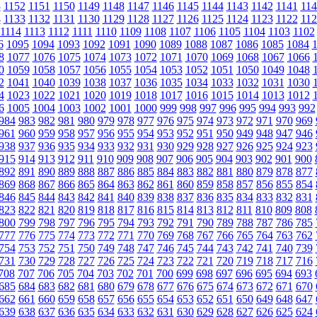
3
1152
1151
1150
1149
1148
1147
1146
1145
1144
1143
1142
1141
114
4
1133
1132
1131
1130
1129
1128
1127
1126
1125
1124
1123
1122
112
1114
1113
1112
1111
1110
1109
1108
1107
1106
1105
1104
1103
1102
6
1095
1094
1093
1092
1091
1090
1089
1088
1087
1086
1085
1084
8
1077
1076
1075
1074
1073
1072
1071
1070
1069
1068
1067
1066
0
1059
1058
1057
1056
1055
1054
1053
1052
1051
1050
1049
1048
2
1041
1040
1039
1038
1037
1036
1035
1034
1033
1032
1031
1030
4
1023
1022
1021
1020
1019
1018
1017
1016
1015
1014
1013
1012
6
1005
1004
1003
1002
1001
1000
999
998
997
996
995
994
993
992
984
983
982
981
980
979
978
977
976
975
974
973
972
971
970
969
961
960
959
958
957
956
955
954
953
952
951
950
949
948
947
946
938
937
936
935
934
933
932
931
930
929
928
927
926
925
924
923
915
914
913
912
911
910
909
908
907
906
905
904
903
902
901
900
892
891
890
889
888
887
886
885
884
883
882
881
880
879
878
877
869
868
867
866
865
864
863
862
861
860
859
858
857
856
855
854
846
845
844
843
842
841
840
839
838
837
836
835
834
833
832
831
823
822
821
820
819
818
817
816
815
814
813
812
811
810
809
808
800
799
798
797
796
795
794
793
792
791
790
789
788
787
786
785
777
776
775
774
773
772
771
770
769
768
767
766
765
764
763
762
754
753
752
751
750
749
748
747
746
745
744
743
742
741
740
739
731
730
729
728
727
726
725
724
723
722
721
720
719
718
717
716
708
707
706
705
704
703
702
701
700
699
698
697
696
695
694
693
685
684
683
682
681
680
679
678
677
676
675
674
673
672
671
670
662
661
660
659
658
657
656
655
654
653
652
651
650
649
648
647
639
638
637
636
635
634
633
632
631
630
629
628
627
626
625
624