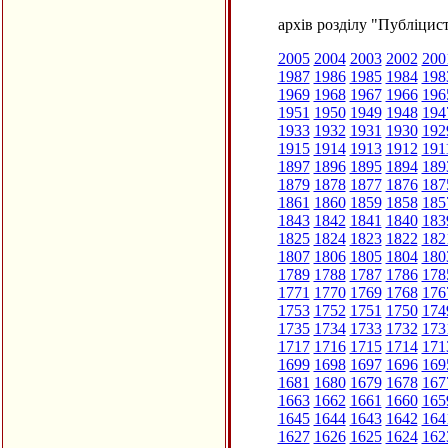
архів розділу "Публіцис
2005
2004
2003
2002
200
1987
1986
1985
1984
198
1969
1968
1967
1966
196
1951
1950
1949
1948
194
1933
1932
1931
1930
192
1915
1914
1913
1912
191
1897
1896
1895
1894
189
1879
1878
1877
1876
187
1861
1860
1859
1858
185
1843
1842
1841
1840
183
1825
1824
1823
1822
182
1807
1806
1805
1804
180
1789
1788
1787
1786
178
1771
1770
1769
1768
176
1753
1752
1751
1750
174
1735
1734
1733
1732
173
1717
1716
1715
1714
171
1699
1698
1697
1696
169
1681
1680
1679
1678
167
1663
1662
1661
1660
165
1645
1644
1643
1642
164
1627
1626
1625
1624
162