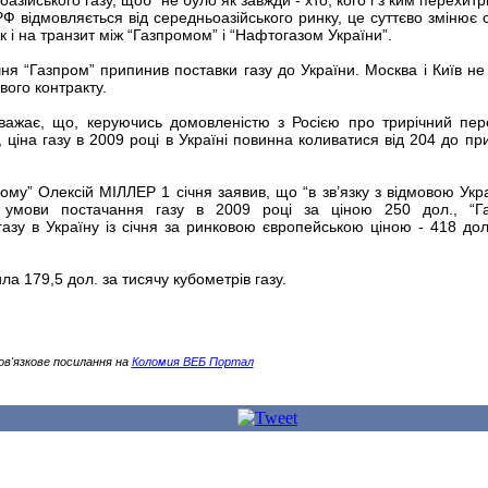
азійського газу, щоб “не було як завжди - хто, кого і з ким перехитр
Ф відмовляється від середньоазійського ринку, це суттєво змінює 
так і на транзит між “Газпромом” і “Нафтогазом України”.
чня “Газпром” припинив поставки газу до України. Москва і Київ не
ого контракту.
вважає, що, керуючись домовленістю з Росією про трирічний пер
, ціна газу в 2009 році в Україні повинна коливатися від 204 до пр
ому” Олексій МIЛЛЕР 1 січня заявив, що “в зв’язку з відмовою Укра
і умови постачання газу в 2009 році за ціною 250 дол., “Г
азу в Україну із січня за ринковою європейською ціною - 418 дол
ла 179,5 дол. за тисячу кубометрів газу.
ов'язкове посилання на
Коломия ВЕБ Портал