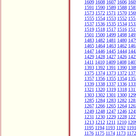
1609
1608
1607
1606
160
1591
1590
1589
1588
158
1573
1572
1571
1570
156
1555
1554
1553
1552
155
1537
1536
1535
1534
153
1519
1518
1517
1516
151
1501
1500
1499
1498
149
1483
1482
1481
1480
147
1465
1464
1463
1462
146
1447
1446
1445
1444
144
1429
1428
1427
1426
142
1411
1410
1409
1408
140
1393
1392
1391
1390
138
1375
1374
1373
1372
137
1357
1356
1355
1354
135
1339
1338
1337
1336
133
1321
1320
1319
1318
131
1303
1302
1301
1300
129
1285
1284
1283
1282
128
1267
1266
1265
1264
126
1249
1248
1247
1246
124
1231
1230
1229
1228
122
1213
1212
1211
1210
120
1195
1194
1193
1192
119
1176
1175
1174
1173
117