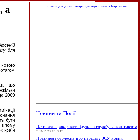
, а
товари для дітей
товари для відпочинку - Kapitan.ua
рсеній
азу для
 нового
ротягом
ав, що
скільки
до 2009
мінації
Новини та Події
конання
ть бути
 в тому
Патріоти Прикарпаття ідуть на службу за контрактом
ох країн
2016-11-23 02:59:12
Президент оголосив про передачу ЗСУ нових