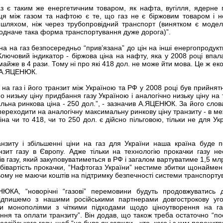
аз є таким же енергетичним товаром, як нафта, вугілля, ядерне 
ця між газом та нафтою є те, що газ не є біржовим товаром і 
 шляхом, ніж через трубопровідний транспорт (винятком є моде
 одначе така форма транспортування дуже дорога)”.
іна на газ безпосередньо “прив’язана” до цін на інші енергопродукт
“Ключовий індикатор - біржова ціна на нафту, яка у 2008 році впала
 майже в 4 рази. Тому ні про які 418 дол. не може йти мова. Це ж ек
в А.ЯЦЕНЮК.
н на газ і його транзит між Україною та РФ у 2008 році був прийнят
о низьку ціну придбання газу Україною і аналогічно низьку ціну на 
льна ринкова ціна - 250 дол.”, - зазначив А.ЯЦЕНЮК. За його слов
переходити на аналогічну максимальну ринкову ціну транзиту - в ме
на чи то 418, чи то 250 дол. є дійсно пільговою, тільки не для Укр
анзиту і збільшенні ціни на газ для України наша країна буде п
нзит газу в Європу. Адже тільки на технологію прокачки газу не
ів газу, який закуповуватиметься в РФ і загалом вартуватиме 1,5 мл
обівартість прокачки, “Нафтогаз України” нестиме збитки щонайме
ьому не маючи коштів на підтримку безпечності системи транспорту
КА, “новорічні “газові” перемовини будуть продовжуватись 
ідпишемо з нашими російськими партнерами довгострокову уг
и монополіями з чіткими підходами щодо ціноутворення на га
ня та оплати транзиту”. Він додав, що також треба остаточно “по