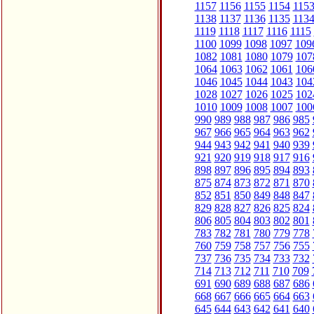
1157
1156
1155
1154
115
1138
1137
1136
1135
113
1119
1118
1117
1116
1115
1100
1099
1098
1097
109
1082
1081
1080
1079
107
1064
1063
1062
1061
106
1046
1045
1044
1043
104
1028
1027
1026
1025
102
1010
1009
1008
1007
100
990
989
988
987
986
985
967
966
965
964
963
962
944
943
942
941
940
939
921
920
919
918
917
916
898
897
896
895
894
893
875
874
873
872
871
870
852
851
850
849
848
847
829
828
827
826
825
824
806
805
804
803
802
801
783
782
781
780
779
778
760
759
758
757
756
755
737
736
735
734
733
732
714
713
712
711
710
709
691
690
689
688
687
686
668
667
666
665
664
663
645
644
643
642
641
640