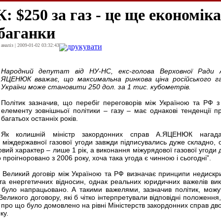
250 за газ - це ще економіка
абаганки
наліз | 2009-01-02 03:32:43
друкувати
Народний депутат від НУ-НС, екс-голова Верховної Ради А
ЯЦЕНЮК вважає, що максимальна ринкова ціна російського г
України може становити 250 дол. за 1 тис. кубометрів.
Політик зазначив, що перебіг переговорів між Україною та РФ з
елементу зовнішньої політики – газу – має однакові тенденції п
багатьох останніх років.
Як колишній міністр закордонних справ А.ЯЦЕНЮК нагад
 міждержавної газової угоди завжди підписувались дуже складно, о
вий характер – лише 1 рік, а виконання міжурядової газової угоди 
 проігноровано з 2006 року, хоча така угода є чинною і сьогодні”.
еликий договір між Україною та РФ визначає принципи недискри
 та енергетичних відносин, однак реальних юридичних важелів ви
е було напрацьовано. А такими важелями, зазначив політик, можу
еликого договору, які б чітко інтерпретували відповідні положення,
і, про що було домовлено на рівні Міністерств закордонних справ дв
ку.