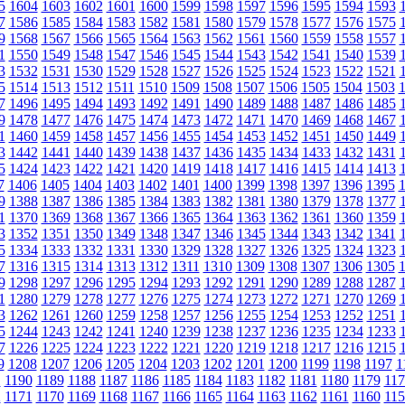
5
1604
1603
1602
1601
1600
1599
1598
1597
1596
1595
1594
1593
7
1586
1585
1584
1583
1582
1581
1580
1579
1578
1577
1576
1575
9
1568
1567
1566
1565
1564
1563
1562
1561
1560
1559
1558
1557
1
1550
1549
1548
1547
1546
1545
1544
1543
1542
1541
1540
1539
3
1532
1531
1530
1529
1528
1527
1526
1525
1524
1523
1522
1521
5
1514
1513
1512
1511
1510
1509
1508
1507
1506
1505
1504
1503
7
1496
1495
1494
1493
1492
1491
1490
1489
1488
1487
1486
1485
9
1478
1477
1476
1475
1474
1473
1472
1471
1470
1469
1468
1467
1
1460
1459
1458
1457
1456
1455
1454
1453
1452
1451
1450
1449
3
1442
1441
1440
1439
1438
1437
1436
1435
1434
1433
1432
1431
5
1424
1423
1422
1421
1420
1419
1418
1417
1416
1415
1414
1413
7
1406
1405
1404
1403
1402
1401
1400
1399
1398
1397
1396
1395
9
1388
1387
1386
1385
1384
1383
1382
1381
1380
1379
1378
1377
1
1370
1369
1368
1367
1366
1365
1364
1363
1362
1361
1360
1359
3
1352
1351
1350
1349
1348
1347
1346
1345
1344
1343
1342
1341
5
1334
1333
1332
1331
1330
1329
1328
1327
1326
1325
1324
1323
7
1316
1315
1314
1313
1312
1311
1310
1309
1308
1307
1306
1305
9
1298
1297
1296
1295
1294
1293
1292
1291
1290
1289
1288
1287
1
1280
1279
1278
1277
1276
1275
1274
1273
1272
1271
1270
1269
3
1262
1261
1260
1259
1258
1257
1256
1255
1254
1253
1252
1251
5
1244
1243
1242
1241
1240
1239
1238
1237
1236
1235
1234
1233
7
1226
1225
1224
1223
1222
1221
1220
1219
1218
1217
1216
1215
9
1208
1207
1206
1205
1204
1203
1202
1201
1200
1199
1198
1197
1
1
1190
1189
1188
1187
1186
1185
1184
1183
1182
1181
1180
1179
117
2
1171
1170
1169
1168
1167
1166
1165
1164
1163
1162
1161
1160
115