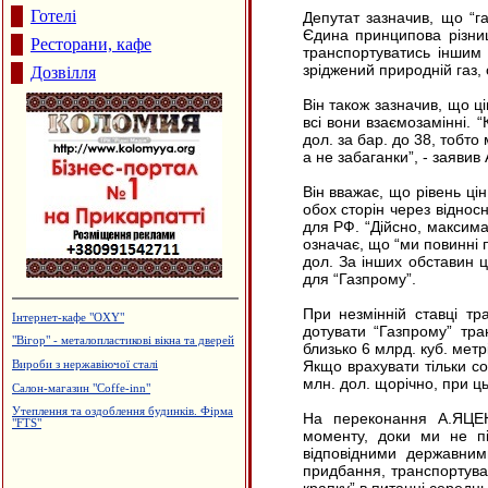
Готелі
Депутат зазначив, що “г
Єдина принципова різни
Ресторани, кафе
транспортуватись іншим
зріджений природній газ,
Дозвілля
Він також зазначив, що ц
всі вони взаємозамінні. 
дол. за бар. до 38, тобто
а не забаганки”, - заяви
Він вважає, що рівень ці
обох сторін через відносн
для РФ. “Дійсно, максима
означає, що “ми повинні 
дол. За інших обставин ці
для “Газпрому”.
При незмінній ставці тр
Інтернет-кафе "OXY"
дотувати “Газпрому” тра
"Вігор" - металопластикові вікна та дверей
близько 6 млрд. куб. метр
Якщо врахувати тільки с
Вироби з нержавіючої сталі
млн. дол. щорічно, при ц
Салон-магазин "Coffe-inn"
Утеплення та оздоблення будинків. Фірма
На переконання А.ЯЦЕНЮ
"FTS"
моменту, доки ми не п
відповідними державним
придбання, транспортуван