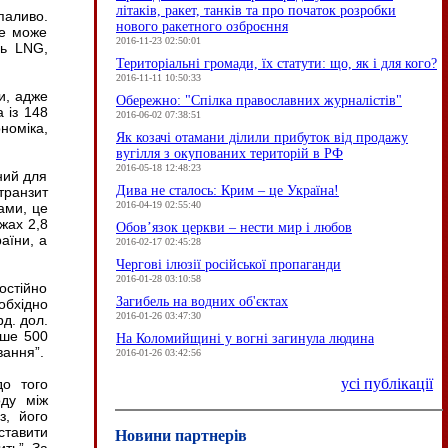
літаків, ракет, танків та про початок розробки
паливо.
нового ракетного озброєння
не може
2016-11-23 02:50:01
ль
LNG
,
Територіальні громади, їх статути: що, як і для кого?
2016-11-11 10:50:33
и, адже
Обережно: "Спілка православних журналістів"
 із 148
2016-06-02 07:38:51
ономіка,
Як козачі отамани ділили прибуток від продажу
вугілля з окупованих територій в РФ
2016-05-18 12:48:23
ний для
Дива не сталось: Крим – це Україна!
транзит
2016-04-19 02:55:40
ами, це
жах 2,8
Обов’язок церкви – нести мир і любов
аїни, а
2016-02-17 02:45:28
Чергові ілюзії російської пропаганди
2016-01-28 03:10:58
остійно
Загибель на водних об'єктах
обхідно
2016-01-26 03:47:30
рд. дол.
нше 500
На Коломийщині у вогні загинула людина
вання”.
2016-01-26 03:42:56
усі публікації
до того
оду між
з, його
ставити
Новини партнерів