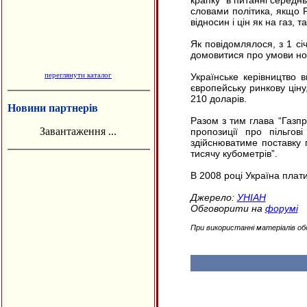
крапку” в питанні середньо
словами політика, якщо Р
відносин і цін як на газ, 
Як повідомлялося, з 1 сі
домовитися про умови нов
переглянути каталог
Українське керівництво 
європейську ринкову ціну
210 доларів.
Новини партнерів
Разом з тим глава “Газпр
Завантаження ...
пропозиції про пільгов
здійснюватиме поставку г
тисячу кубометрів”.
В 2008 році Україна плати
Джерело:
УНІАН
Обговорити на
форумі
При використанні матеріалів об