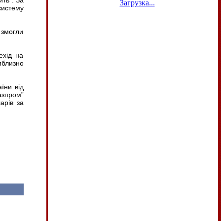
ить”. За
Загрузка...
систему
 змогли
ехід на
иблизно
їни від
азпром”
арів за