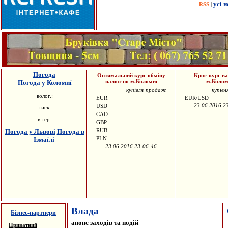
усі 
|
RSS
Погода
Оптимальний курс обміну
Крос-курс в
валют по м.Коломиї
м.Колом
Погода у
Коломиї
купівля
продаж
купівл
волог.:
EUR
EUR/USD
23.06.2016 2
USD
тиск:
CAD
вітер:
GBP
RUB
Погода у Львові
Погода в
PLN
Ізмаїлі
23.06.2016 23:06:46
Влада
Бізнес-партнери
анонс заходів та подій
Приватний