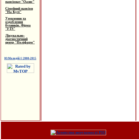
пансіонат "Оазис"
Сімейний пансіон
"На Куті"
Утеплення та
оздоблення
будинків. Фірма
"FTS"
Лікувально-
діагностичний
центр "Поліфарм"
Ю.Молодій © 2000-2015