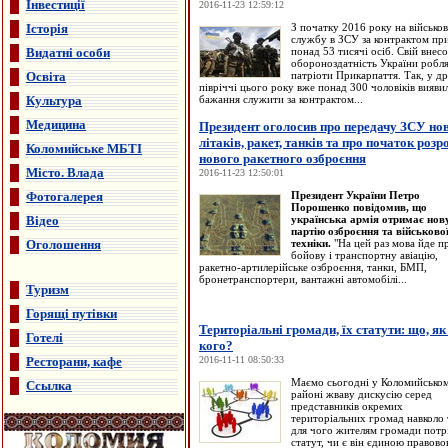
Інвестиції
2016-11-23 12:59:12
Історія
З початку 2016 року на військо
службу в ЗСУ за контрактом пр
Видатні особи
понад 53 тисячі осіб. Свій внесо
обороноздатність України робля
Освіта
патріоти Прикарпаття. Так, у д
півріччі цього року вже понад 300 чоловіків вияви
Культура
бажання служити за контрактом...
Медицина
Президент оголосив про передачу ЗСУ но
літаків, ракет, танків та про початок розр
Коломийське МБТІ
нового ракетного озброєння
Місто. Влада
2016-11-23 12:50:01
Фотогалерея
Президент України Петро
Порошенко повідомив, що
Відео
українська армія отримає нов
партію озброєння та військово
Оголошення
техніки.
"На цей раз мова йде п
бойову і транспортну авіацію,
ракетно-артилерійське озброєння, танки, БМП,
бронетранспортери, вантажні автомобілі...
Туризм
Горящі путівки
Територіальні громади, їх статути: що, як 
Готелі
кого?
Ресторани, кафе
2016-11-11 08:50:33
Маємо сьогодні у Коломийсько
Ссылка
районі жваву дискусію серед
представників окремих
територіальних громад навколо 
для чого жителям громади потр
статут, чи є він єдиною правов