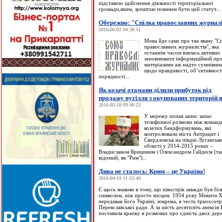
підставою здійснення діяльності територіальної
громади,яким, зрештою повинен бути цей статут...
Обережно: "Спілка православних журналі
2016-06-02 04:38:51
Мова йде саме про так звану "С
православних журналістів", яка
останнім часом взялась активно
заповнювати інформаційний про
матеріалами аж надто сумнівни
щодо правдивості, об’єктивност
порядності...
Як козачі отамани ділили прибуток від
продажу вугілля з окупованих територій 
2016-05-18 09:48:23
У мережу попав запис запис
телефонної розмови між коман
козачих бандформувань, які
контролювали міста Антрацит і
Свердловськ на півдні Лугансько
області у 2014-2015 роках –
Владиславом Брициним і Олександром Гайдеєм (та
відомий, як "Рим")...
Дива не сталось: Крим – це Україна!
2016-04-19 11:55:40
Є щось знакове в тому, що півострів завжди був бі
символом, ніж просто місцем. 1954 року Микита 
передавав його Україні, зокрема, в честь трьохсот
Переяславської ради. А за шість десятиліть анексія
поставила крапку в розмовах про єдність двох держ