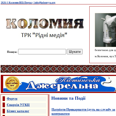
2026 © Коломия ВЕБ Портал
/ info@kolomyya.org
безпечною для з
Пошук:
м.Коломия, вул.Т
Новини та Події
Форум
Єпархія УГКЦ
Патріоти Прикарпаття ідуть на службу за
Бізнес каталог
контрактом