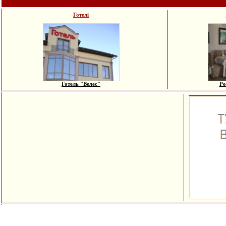
Готелі
Готель "Велес"
Ре