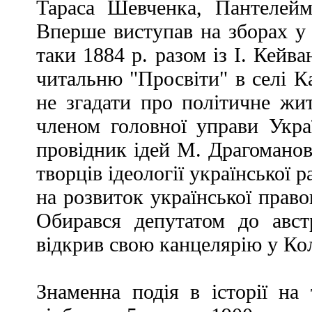
Тараса Шевченка, Пантелейм
Вперше виступав на зборах у 
таки 1884 р. разом із І. Кейв
читальню "Просвіти" в селі К
не згадати про політичне жи
членом головної управи Украї
провідник ідей М. Драгоманов
творців ідеології української 
на розвиток української право
Обирався депутатом до авст
відкрив свою канцелярію у Кол
Знаменна подія в історії на 