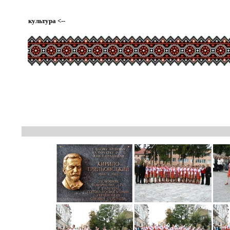
культура
<--