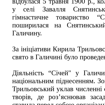
відбулася 5 травня 1900 р., 
у селі Завалля Снятинськ
гімнастичне товариство “С
поширилася на Снятинськи
Галичину.
За ініціативи Кирила Трильов
свято в Галичині було проведе
Діяльність “Січей" у Галич
національним піднесенням. Зо
Трильовський уклав численні с
творів, де роз’яснював засад
ставила перед собою організац