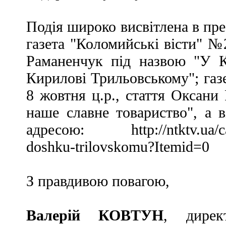
Подія широко висвітлена в прес
газета "Коломийські вісти" №2
Раманенчук під назвою "У К
Кирилові Трильовському"; газ
8 жовтня ц.р., стаття Оксани
наше славне товариство", а 
адресою: http://ntktv.ua/categ
doshku-trilovskomu?Itemid=0
З правдивою повагою,
Валерій КОВТУН
, дирек