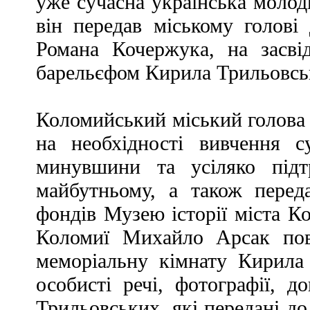
уже сучасна українська молодь
він передав міському голові 
Романа Кочержука, на засві
барельєфом Кирила Трильовськ
Коломийський міський голова 
на необхідності вивчення с
минувшини та усіляко підт
майбутньому, а також перед
фондів Музею історії міста К
Коломиї Михайло Арсак пов
меморіальну кімнату Кирила 
особисті речі, фотографії, д
Трильовських, які передані д