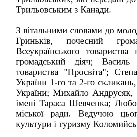
Трильовським з Канади.
З вітальними словами до моло
Гриньків, почесний гром
Всеукраїнського товариства 
громадський діяч; Василь 
товариства "Просвіта"; Степ
України 1-го та 2-го скликан
України; Михайло Андрусяк, л
імені Тараса Шевченка; Любо
міської ради. Ведучою цьог
культури і туризму Коломийсь