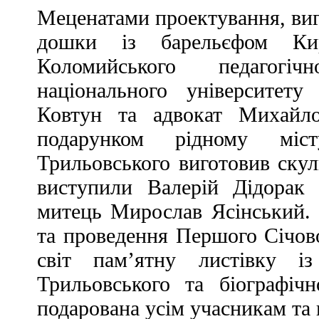
Меценатами проектування, виг
дошки із барельєфом Кир
Коломийського педагогіч
національного університет
Ковтун та адвокат Михайло
подарунком рідному міс
Трильовського виготовив ску
виступили Валерій Дідорак
митець Мирослав Ясінський. 
та проведення Першого Січово
світ пам’ятну листівку і
Трильовського та біографіч
подарована усім учасникам та 