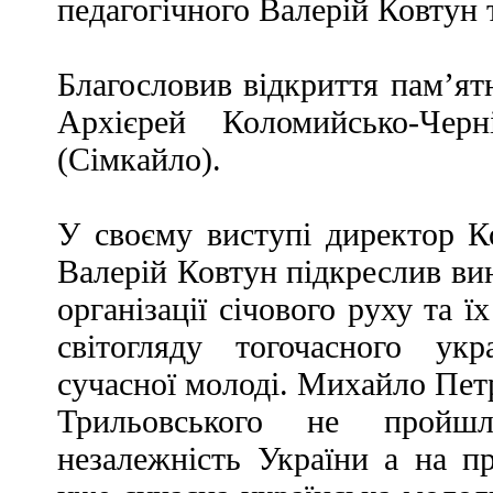
педагогічного Валерій Ковтун 
Благословив відкриття пам’ят
Архієрей Коломийсько-Чер
(Сімкайло).
У своєму виступі директор К
Валерій Ковтун підкреслив ви
організації січового руху та 
світогляду тогочасного ук
сучасної молоді. Михайло Петр
Трильовського не пройш
незалежність України а на пр