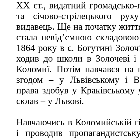
ХХ ст., видатний громадсько-п
та січово-стрілецького рух
видавець. Ще на початку житт
стала невід’ємною складовою
1864 року в с. Богутині Золочі
ходив до школи в Золочеві і 
Коломиї. Потім навчався на 
згодом – у Львівському і Ві
права здобув у Краківському 
склав – у Львові.
Навчаючись в Коломийській гі
і проводив пропагандистськ