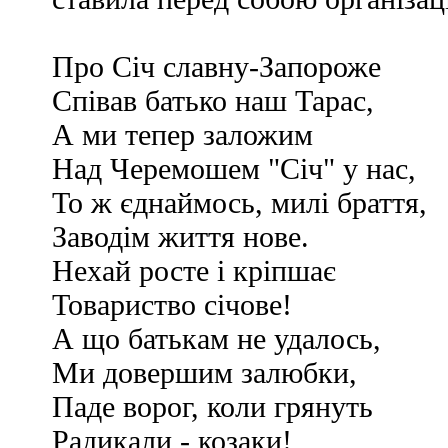
Про Січ славну-Запороже
Співав батько наш Тарас,
А ми тепер заложим
Над Черемошем "Січ" у нас,
То ж єднаймось, милі браття,
Заводім життя нове.
Нехай росте і кріпшає
Товариство січове!
А що батькам не удалось,
Ми довершим залюбки,
Паде ворог, коли грянуть
Радикали - козаки!