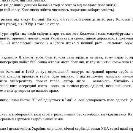
ії міста Коломиї) ми бачимо:
ом (за деякими даними Коломия тоді залежала від молдавського князя);
 (в той час за Коломиєю нібито числилась податкова заборгованість).
рапила під владу Польщі. На круглій гербовій печатці магістрату Коломиї 1
і (тарч), а з 1939р. і того не стало...
гури герба тих часів свідчить про те, що хоч Коломия і мала магдебургське 
ний історичний момент, коли Україна стала самостійною державою, і Коломия 
, - (з королівської ласки...), а цілого птаха у повний ріст – сильного, му
наданого Ягайлом герба була голова саме орла, а не лева, тому якраз іст
 попередня майже 600-річна історія міста Коломиї, котру змінити неможливо і з
ччя Коломиї в 1986 р. Був оголошений конкурс на кращий проект герба 
алій кращим проектом герба було визнано і підтверджено комісією науковц
ського університету проект герба, автор якого - коломиєць Михайло 
чний щит, осередині якого - коло, як символ руху, єдності, нескінченності,
ом з тим це ворота до нашого краю.
цію назви міста: "Я" об’єднується в "ми", а "ми" утворюють коло єдності (
куття в оборонній позі стоїть розкрилений беркут-абориген українських Ка
ріальні і духовні скарби нашої землі.
волю і незалежність України: опришки, січові стрільці, вояки УПА та всі наші ге