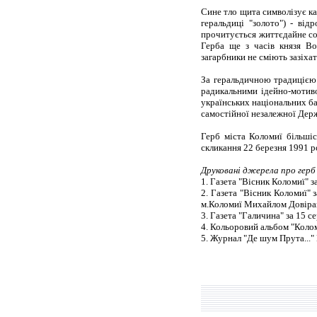
Сине тло щита символізує кар
геральдиці "золото") - від
прочитується життєдайне сон
Герба ще з часів князя Во
загарбники не сміють зазіхат
За геральдичною традицією 
радикальними ідейно-мотиво
українських національних ба
самостійної незалежної Де
Герб міста Коломиї більшіс
скликання 22 березня 1991 р
Друковані джерела про герб
1. Газета "Вісник Коломиї" за
2. Газета "Вісник Коломиї" 
м.Коломиї Михайлом Довіра
3. Газета "Галичина" за 15 
4. Кольоровий альбом "Колом
5. Журнал "Де шум Прута..." 