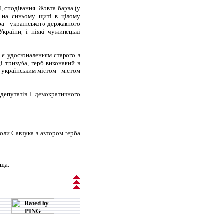
ї, сподівання. Жовта барва (у
та на синьому щиті в цілому
ба - українського державного
країни, і ніякі чужинецькі
 є удосконаленням старого з
і тризуба, герб виконаний в
 українським містом - містом
 депутатів І демократичного
коли Савчука з автором герба
ьща.