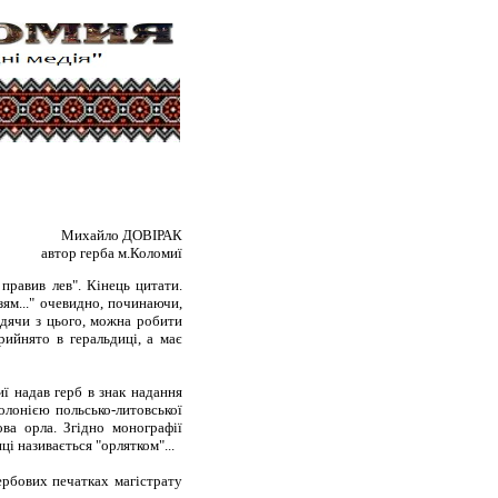
Михайло ДОВІРАК
автор герба м.Коломиї
правив лев". Кінець цитати.
зям..." очевидно, починаючи,
одячи з цього, можна робити
ийнято в геральдиці, а має
ї надав герб в знак надання
колонією польсько-литовської
ва орла. Згідно монографії
ці називається "орлятком"...
ербових печатках магістрату