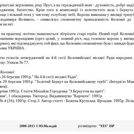
патські верховини, ріку Прут, а на геральдичній мові - духовність, добрі наді
родження, багатство. Крім того в композиції із золотистого кола і берку
це і вільний птах у чистому голубому небі. Корона виконана у вигляді тризу
лодимира Великого, - символізує споконвічну приналежність Коломиї до У
и на неї.
на практиці логічно намагаються зберігати старі герби. Новий герб Коломиї
ваними корекціями (орел цілий, у повний ріст, над головою корона у вигляд
рвах), які підтверджують той факт, що Коломия споконвічно була і завжди буде
ржави УКРАЇНА.
тю голосів затверджений на 4-й сесії Коломийської міської Ради народних
оку. Ухвала № 77.
 Коломиї:
 26 березня 1991р." На 4-й сесії міської Ради".
за 29 березня 1991р. "Золотий Беркут на Коломийському гербі". (Інтерв’ю Ми
ком).
серпня 1991р. Стаття Михайла Городенка "З Беркутом на щиті".
ия", 1 обкладинка. Ужгород. Видавництво "Карпати". 1991р.
№ 4 (16), 1995р. Стор.3. Автор статті - Божена Крупська. Вроцлав. 1995р. Пол
розміщено:
2000-2015 © Ю.Молодій
"YES" ISP