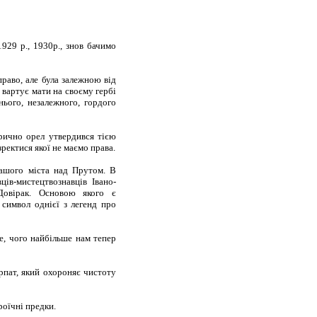
929 р., 1930р., знов бачимо
право, але була залежною від
вартує мати на своєму гербі
жнього, незалежного, гордого
орично орел утвердився тією
ректися якої не маємо права.
нашого міста над Прутом. В
ів-мистецтвознавців Івано-
Довірак. Основою якого є
 символ однієї з легенд про
те, чого найбільше нам тепер
рпат, який охороняє чистоту
роїчні предки.