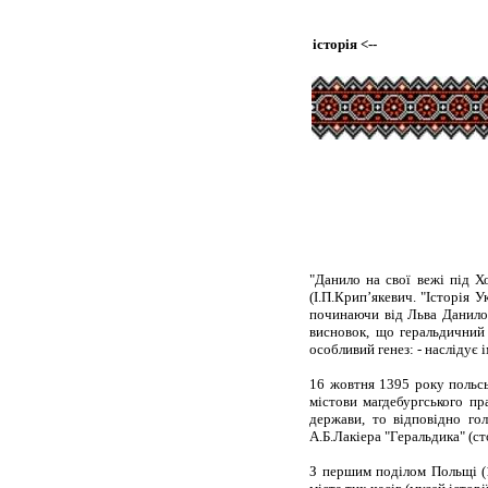
історія
<--
"Данило на свої вежі під Х
(І.П.Крип’якевич. "Історія 
починаючи від Льва Данилов
висновок, що геральдичний
особливий генез: - наслідує 
16 жовтня 1395 року польсь
містови магдебургського пра
держави, то відповідно го
А.Б.Лакіера "Геральдика" (сто
З першим поділом Польщі (1