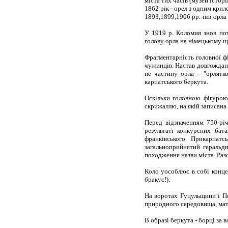
міста тих часів (музей істор
1862 рік - орел з одним крил
1893,1899,1906 рр.-пів-орла
У 1919 р. Коломия знов пот
голову орла на німецькому щит
Фрагментарність головної фі
чужинців. Настав довгождан
не частину орла – "орлятко"
карпатського беркута.
Оскільки головною фігурою 
скрижаллю, на якій записана
Перед відзначенням 750-рі
результаті конкурсних бат
франківського Прикарпат
загальноприйнятий геральди
походження назви міста. Раз
Коло уособлює в собі концеп
бракує!).
На воротах Гуцульщини і По
природного середовища, мате
В образі беркута - борці за 