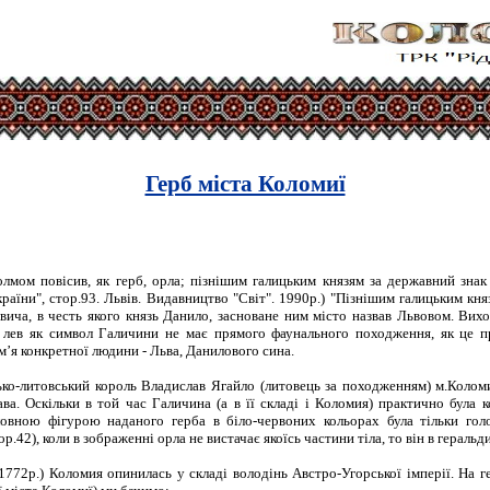
Герб міста Коломиї
олмом повісив, як герб, орла; пізнішим галицьким князям за державний знак 
України", стор.93. Львів. Видавництво "Світ". 1990р.) "Пізнішим галицьким кня
ича, в честь якого князь Данило, засноване ним місто назвав Львовом. Вих
 лев як символ Галичини не має прямого фаунального походження, як це пр
ім’я конкретної людини - Льва, Данилового сина.
ко-литовський король Владислав Ягайло (литовець за походженням) м.Коломи
ва. Оскільки в той час Галичина (а в її складі і Коломия) практично була 
ловною фігурою наданого герба в біло-червоних кольорах була тільки голо
р.42), коли в зображенні орла не вистачає якоїсь частини тіла, то він в геральди
772р.) Коломия опинилась у складі володінь Австро-Угорської імперії. На г