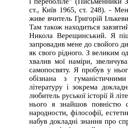
і переболіле" (Письменники З
ст., Київ 1965, ст. 248). - М
живе вчитель Григорій Ількеви
Там також находиться завзяти
Никола Верещинський. Я піш
запровадив мене до свойого д
як свого рідного. З великим о
хвалив мої наміри, звеличув
самопосвяту. Я пробув у ньог
обізнана з гуманістичним
літературу і зокрема докладн
любитель руської історії й лі
нього я знайшов повністю с
народности, філософії, естетик
набув докладні знання про сп