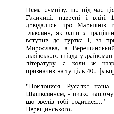
Нема сумніву, що під час ці
Галичині, навесні і вліті
довідались про Маркіянів г
Ількевич, як один з працівни
вступив до гуртка і, за пр
Мирослава, а Верещинський
львівського гнізда україноман
літературу, а коли ж назр
призначив на ту ціль 400 фльо
"Поклонися, Русалко наша,
Шашкевичем, - низко нашому
що звелів тобі родитися..." 
Верещинського.