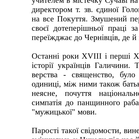
учителем в містечку Сучаві на
директором т. зв. єдиної Гол
на все Покуття. Змушений пер
своєї дотеперішньої праці за
переїжджає до Чернівців, де й
Останні роки ХVІІІ і перші X
історії українців Галичини. 
верства - священство, було
одиниці, між ними також бать
неясне, почуття національ
симпатія до панщинного раба-
"мужицької" мови.
Парості такої свідомости, вин