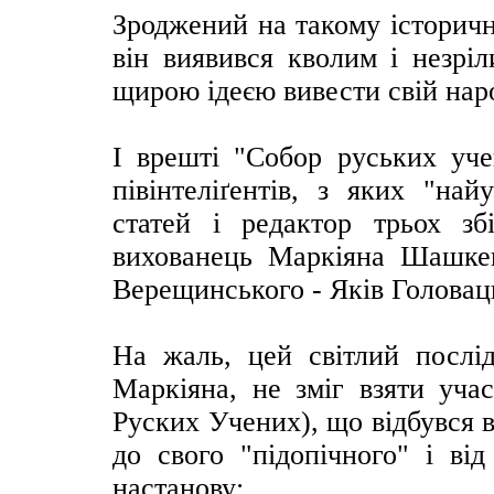
Зроджений на такому історичн
він виявився кволим і незрі
щирою ідеєю вивести свій наро
І врешті "Собор руських уче
півінтеліґентів, з яких "на
статей і редактор трьох збі
вихованець Маркіяна Шашкев
Верещинського - Яків Головац
На жаль, цей світлий послід
Маркіяна, не зміг взяти учас
Руских Учених), що відбувся в
до свого "підопічного" і ві
настанову: