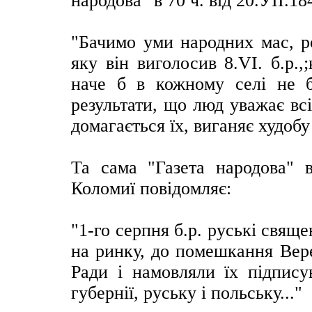
народова" в 70 ч. від 20.УІІ.18
"Бачимо уми народних мас, р
яку він виголосив 8.VІ. б.р.,
наче б в кожному селі не б
результати, що люд уважає всі
домагається їх, виганяє худобу 
Та сама "Газета народова" в
Коломиї повідомляє:
"1-го серпня б.р. руські свя
на ринку, до помешкання Вер
Ради і намовляли їх підписув
губернії, руську і польську..."