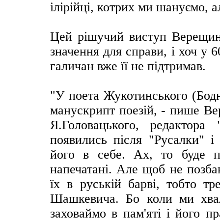
ілірійці, котрих ми шануємо, 
Цей рішучий виступ Верещин
значення для справи, і хоч у 6
галичан вже її не підтримав.
"У поета Жукотинського (Бодн
манускрипт поезій, - пише Вер
Я.Головацького, редактор
появились після "Русалки" і
його в себе. Ах, то буде п
напечатані. Але щоб не позба
їх в руській барві, тобто т
Шашкевича. Бо коли ми хвал
заховаймо в пам'яті і його п