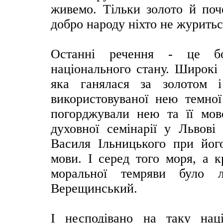
живемо. Тільки золото й поч
добро народу ніхто не журитьс
Останні речення - це бол
національного стану. Широкі к
яка ганялася за золотом 
використовуваної нею темної
погорджували нею та її мов
духовної семінарії у Львові
Василя Ільницького при його
мови. І серед того моря, а к
моральної темряви було 
Верещинський.
І несподівано на таку нац