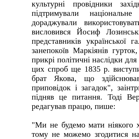
культурні провідники захі
підтримували національне
дораджували використовува
висловився Йосиф Лозинсь
представників української г
занепокоїв Маркіянів гурток
прикрі політичні наслідки для
цих спроб ще 1835 р. виступ
брат Якова, що здійснюва
приповідок і загадок", заін
підняв це питання. Тоді Ве
редагував працю, пише:
"Ми не будемо мати ніякого х
тому не можемо згодитися на