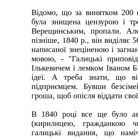
Відомо, що за винятком 200 
була знищена цензурою і тр
Верещинським, пропали. Ал
пізніше, 1840 р., він виділяє 
написаної знеціненою і загна
мовою, - "Галицькі приповід
Ількевичем і лемком Іваном Б
ідеї. А треба знати, що в
підприємцем. Бувши безсім
гроша, щоб опісля віддати сво
В 1840 році все ще було а
(кирилицею, гражданкою ч
галицькі видання, що наміч