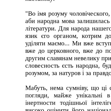
"Во імя розуму чоловіческого,
аби народна мова залишилась
літератури. Для народа нашего
язик єго органом, котрим до
уділяти маємо... Ми вже всту
вже до церковного, вже до по
другим славянам невелику при
словесность єсть народна, бу
розумом, за натуров і за правдо
Мабуть, нема сумніву, що ці 
погляди, майже унікальні в
інертности тодішньої інтелі
високо оцінити його націонал