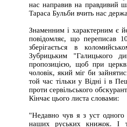
нас направив на правдивий ш
Тараса Бульби вчить нас держа
Знаменним і характерним є йог
повідомляє, що переписав 10
зберігається в коломийсько
Зубрицьким "Галицького ди
пропозицією, щоб при церкв
чоловік, який міг би зайняти
той час тільки у Відні і в П
проти сервільського обскурант
Кінчає цього листа словами:
"Недавно чув я з уст одного
наших руських книжок. І 