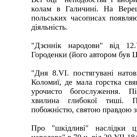
колам в Галичині. На Верещ
польських часописах появляю
діяльність.
"Дзєннік народови" від 12
Городенки (його автором був Ц
"Дня 8.VІ. постягувані нато
Коломиї, де мала горстка свя
урочисто богослуження. П
хвилина глибокої тиші. П
побожністю, святою правдою з
Про "шкідливі" наслідки ц