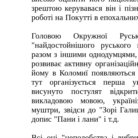
зрештою керувавася він і піз
роботі на Покутті в епохальни
Головою Окружної Рус
"найдостойнішого руського
разом з іншими однодумцями, 
розвиває активну організацій
йому в Коломиї появляються п
тут організується перша ук
висунуто постулят відкри
викладовою мовою, україні
муштри, звідси до "Зорі Гал
допис "Пани і лани" і т.д.
Всі оці "неподобства і вибр