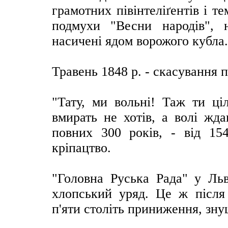
грамотних півінтеліґентів і 
подмухи "Весни народів", 
насичені ядом ворожого кубла.
Травень 1848 р. - скасування 
"Тату, ми вольні! Таж ти ці
вмирать не хотів, а волі жда
повних 300 років, - від 15
кріпацтво.
"Головна Руська Рада" у Льв
хлопський уряд. Це ж після 5
п'яти століть приниження, зну