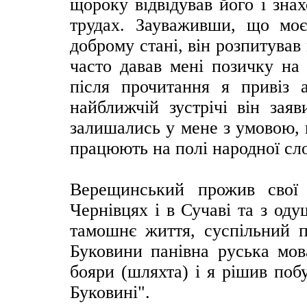
щороку відвідував його і зна
трудах. Зауваживши, що мо
доброму стані, він розпитував 
часто давав мені позичку на
після прочитання я привіз
найближчій зустрічі він зая
залишались у мене з умовою, 
працюють на полі народної сл
Верещинський прожив свої
Чернівцях і в Сучаві та з од
тамошнє життя, суспільний п
Буковини панівна руська мова
бояри (шляхта) і я рішив поб
Буковині".