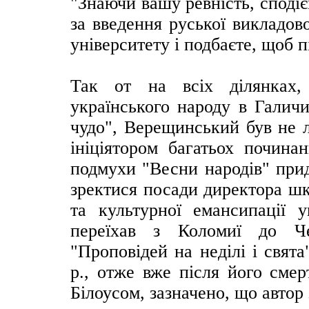
"Знаючи вашу ревність, споді
за введення руської викладов
університету і подбаєте, щоб пі
Так от на всіх ділянках,
українського народу в Галичи
чудо", Верещинський був не л
ініціятором багатьох почина
подмухи "Весни народів" пр
зректися посади директора шк
та культурної емансипації у
переїхав з Коломиї до Че
"Проповідей на неділі і свят
р., отже вже після його смер
Білоусом, зазначено, що автор