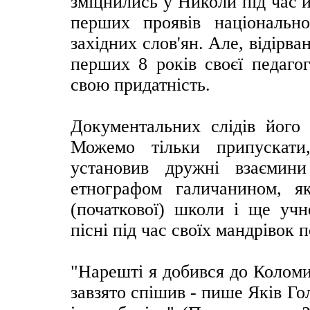
зміцнились у Николи під час 
перших проявів національно
західних слов'ян. Але, відірва
перших 8 років своєї педагог
свою придатність.
Документальних слідів його
Можемо тільки припускати
установив дружні взаємин
етнографом галичанином, я
(початкової) школи і ще учн
пісні під час своїх мандрівок
"Нарешті я добився до Коломиї
завзято спішив - пише Яків Г