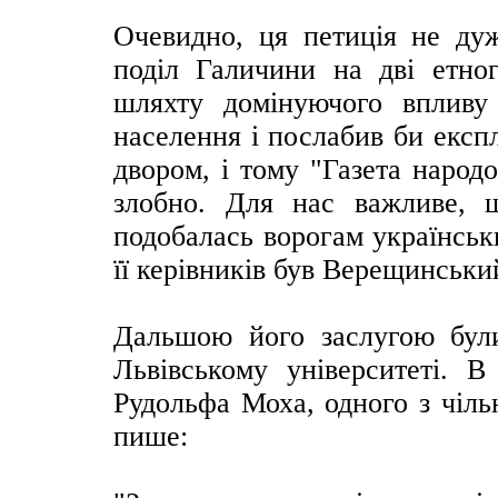
Очевидно, ця петиція не дуж
поділ Галичини на дві етног
шляхту домінуючого впливу
населення і послабив би експ
двором, і тому "Газета народ
злобно. Для нас важливе, 
подобалась ворогам українськи
її керівників був Верещинськи
Дальшою його заслугою були
Львівському університеті. В
Рудольфа Моха, одного з чільн
пише: