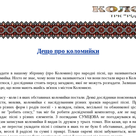
Дещо про коломийки
гадати в нашому збірнику (про Коломию) про народні пісні, що називаються
ломийка. Ніхто не знає, чому вони так називаються і чи вони постали якраз в Ко
глося, і дослідники стоять перед загадкою, якої не можуть розгадати. Залиша
нцю, що вони мають якийсь зв'язок з містом Коломиєю.
су - коли і в яких обставинах коломийки постали. Деякі дослідники пояснювал
ости, мовляв, коломийки є наслідуванням різних зразків народної пісн
 різних форм і родів поезії - з колядок, гаївок, весільної та обжинкової ці
" не "робить сенсу," так міг би робити досвідчений композитор, але не на
адає пісні з різних елементів. З поглядами СУМЦОВА не погоджувався в
 записував коломийки й видав їх друком у трьох томах. Він казав, що в нар
, не перестає укладати пісні і співати в яких то не було б обставинах, добрих
, веселі й радісні та сумні і прикрі. Тільки окремі пісні забуваються, кол