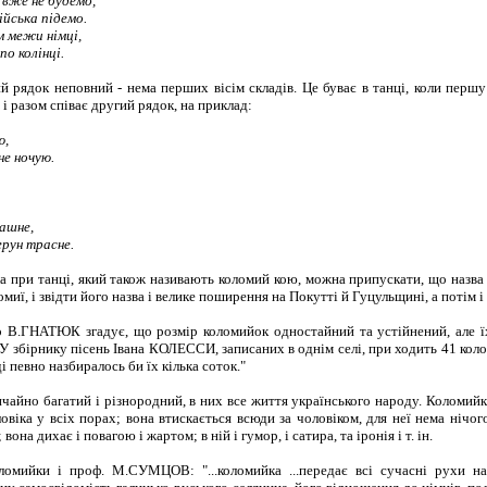
 вже не будемо,
війська підемо.
м межи німці,
по колінці.
 рядок неповний - нема перших вісім складів. Це буває в танці, коли першу 
і разом співає другий рядок, на приклад:
ю,
не ночую.
трашне,
ерун трасне.
а при танці, який також називають коломий кою, можна припускати, що назва 
омиї, і звідти його назва і велике поширення на Покутті й Гуцульщині, а потім і
о В.ГНАТЮК згадує, що розмір коломийок одностайний та устійнений, але їх
 "У збірнику пісень Івана КОЛЕССИ, записаних в однім селі, при ходить 41 кол
і певно назбиралось би їх кілька соток."
ичайно багатий і різнородний, в них все життя українського народу. Коломи
віка у всіх порах; вона втискається всюди за чоловіком, для неї нема нічого
ь; вона дихає і повагою і жартом; в ній і гумор, і сатира, та іронія і т. ін.
ломийки і проф. М.СУМЦОВ: "...коломийка ...передає всі сучасні рухи н