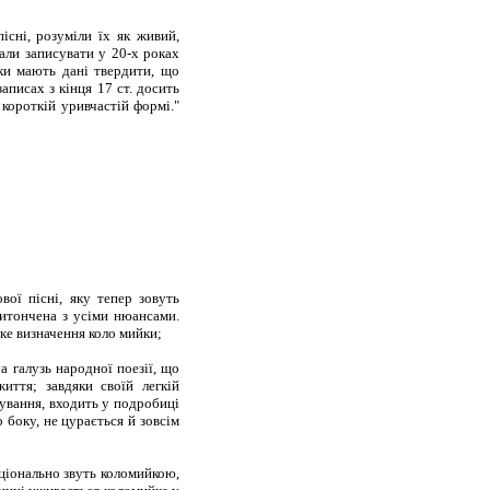
ні, розуміли їх як живий,
али записувати у 20-х роках
ки мають дані твердити, що
аписах з кінця 17 ст. досить
 короткій уривчастій формі."
ої пісні, яку тепер зовуть
 витончена з усіми нюансами.
аке визначення коло мийки;
 галузь народної поезії, що
иття; завдяки своїй легкій
ування, входить у подробиці
 боку, не цурається й зовсім
нціонально звуть коломийкою,