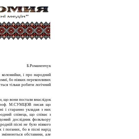
Б.Романенчук
 коломийки, і про народний
ломиї, бо ніяких переконливих
ється тільки робити логічний
и, що вони постали внаслідок
і. Проф. М.СУМЦОВ писав що
сні і старанно укладав з них
родний співець, що співає з
ідомий дослідник фолкльору
одній пісні не було ніякого
 і поганих, бо в пісні нарід
и змінюються обставини, але