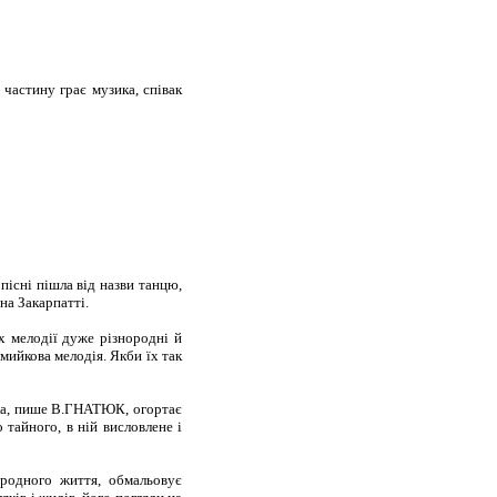
частину грає музика, співак
пісні пішла від назви танцю,
 на Закарпатті.
 мелодії дуже різнородні й
омийкова мелодія. Якби їх так
йка, пише В.ГНАТЮК, огортає
 тайного, в ній висловлене і
ародного життя, обмальовує