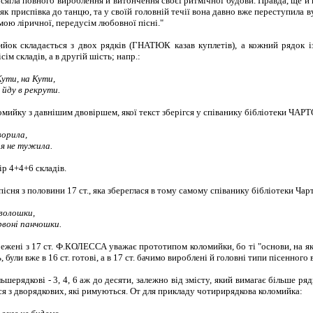
досягла повного вироблення й витончення своєї ритмічної будови. Правда, ще й
як приспівка до танцю, та у своїй головній течії вона давно вже переступила 
мою ліричної, передусім любовної пісні."
йок складається з двох рядків (ГНАТЮК казав куплетів), а кожний рядок із
сім складів, а в другій шість; напр.:
Кути, на Кути,
 йду в рекрути.
мийку з давнішим двовіршем, якої текст зберігся у співанику бібліотеки ЧАР
ворила,
 я не тужила.
ір 4+4+6 складів.
існя з половини 17 ст., яка збереглася в тому самому співанику бібліотеки Ча
 волошки,
ервоні панчошки.
режені з 17 ст. Ф.КОЛЕССА уважає прототипом коломийки, бо ті "основи, на я
були вже в 16 ст. готові, а в 17 ст. бачимо вироблені й головні типи пісенного 
шерядкові - 3, 4, 6 аж до десяти, залежно від змісту, який вимагає більше ряд
я з дворядкових, які римуються. От для прикладу чотирирядкова коломийка: