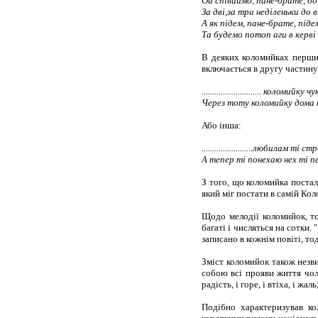
Ой співаймо, пане-брате, бо
За дві,за три неділеньки до 
А як підем, пане-брате, піде
Та будемо потоп аги в керві 
В деяких коломийках перший
включається в другу частину 
............................ коломийку чу
Через тоту коломийку дома 
Або інша:
........................любилам ті с
А тепер ті понехаю нех ті п
З того, що коломийка постал
який міг постати в самій Кол
Щодо мелодії коломийок, т
багаті і числяться на сотки.
записано в кожнім повіті, тод
Зміст коломийок також незв
собою всі прояви життя чоло
радість, і горе, і втіха, і жал
Подібно характеризував ко