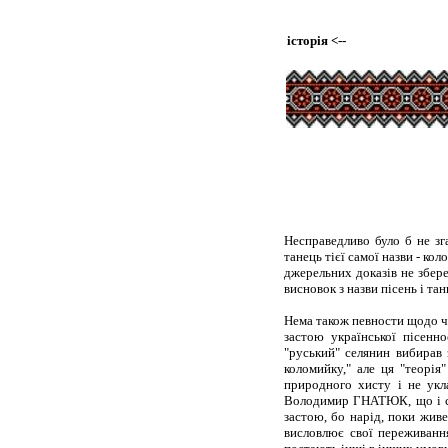
історія
<--
Несправедливо було б не з
танець тієї самої назви - ко
джерельних доказів не збере
висновок з назви пісень і та
Нема також певности щодо ча
застою української пісенн
"руський" селянин вибирав з
коломийку," але ця "теорія
природного хисту і не укл
Володимир ГНАТЮК, що і сам
застою, бо нарід, поки живе
висловлює свої переживання