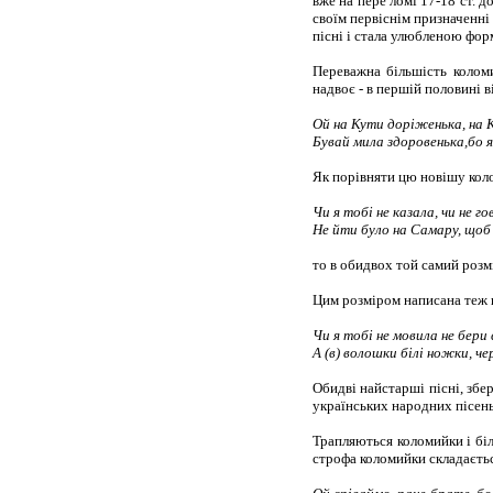
вже на пере ломі 17-18 ст. 
своїм первіснім призначенні 
пісні і стала улюбленою фор
Переважна більшість коломи
надвоє - в першій половині ві
Ой на Кути доріженька, на 
Бувай мила здоровенька,бо я
Як порівняти цю новішу коло
Чи я тобі не казала, чи не го
Не йти було на Самару, щоб
то в обидвох той самий розм
Цим розміром написана теж п
Чи я тобі не мовила не бери
А (в) волошки білі ножки, ч
Обидві найстарші пісні, збе
українських народних пісень, 
Трапляються коломийки і біль
строфа коломийки складаєтьс