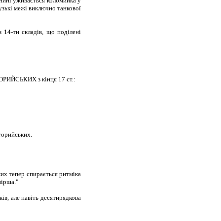
 нині уживається коломийка у
вузькі межі виключно танкової
 14-ти складів, що поділені
ТОРИЙСЬКИХ з кінця 17 ст.:
рторийських.
ких тепер спирається ритміка
вірша."
ків, але навіть десятирядкова