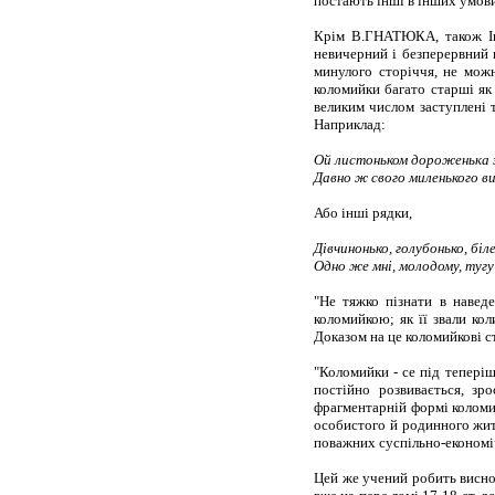
постають інші в інших умовин
Крім В.ГНАТЮКА, також Ів
невичерний і безперервний 
минулого сторіччя, не мож
коломийки багато старші як 
великим числом заступлені т
Наприклад:
Ой листоньком дороженька з
Давно ж свого миленького ви
Або інші рядки,
Дівчинонько, голубонько, біл
Одно же мні, молодому, тугу
"Не тяжко пізнати в навед
коломийкою; як її звали кол
Доказом на це коломийкові ст
"Коломийки - се під тепері
постійно розвивається, зр
фрагментарній формі коломи
особистого й родинного житт
поважних суспільно-економічн
Цей же учений робить виснов