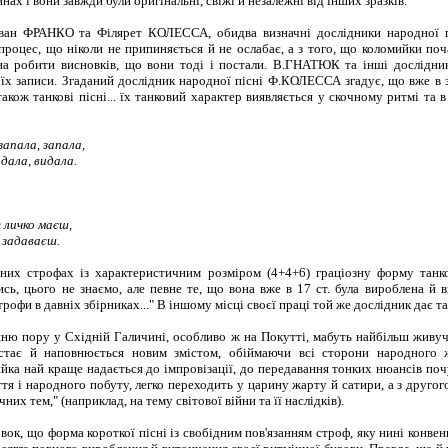
ах і вони завжди були оригінальні, свіжі й незалежні від інших зразків.
ан ФРАНКО та Філярет КОЛЕССА, обидва визначні дослідники народної піс
процес, що ніколи не припиняється й не ослабає, а з того, що коломийки поч
на робити висновків, що вони тоді і постали. В.ГНАТЮК та інші дослідни
їх записи. Згаданий дослідник народної пісні Ф.КОЛЕССА згадує, що вже в з
акож танкові пісні... їх танковий характер виявляється у скочному ритмі та в
апала, запала,
дала, видала.
е личко маєш,
 задаваєш.
ених строфах із характеристичним розміром (4+4+6) граціозну форму танков
ись, цього не знаємо, але певне те, що вона вже в 17 ст. була вироблена й
рофи в давніх збірниках..." В іншому місці своєї праці той же дослідник дає т
шню пору у Східній Галичині, особливо ж на Покутті, мабуть найбільш живуча
остає й наповнюється новим змістом, обіймаючи всі сторони народного ж
йка най краще надається до імпровізації, до передавання тонких нюансів поч
я і народного побуту, легко переходить у царину жарту й сатири, а з другого
их тем," (наприклад, на тему світової війни та її наслідків).
ок, що форма короткої пісні із свобідним пов'язанням строф, яку нині конве