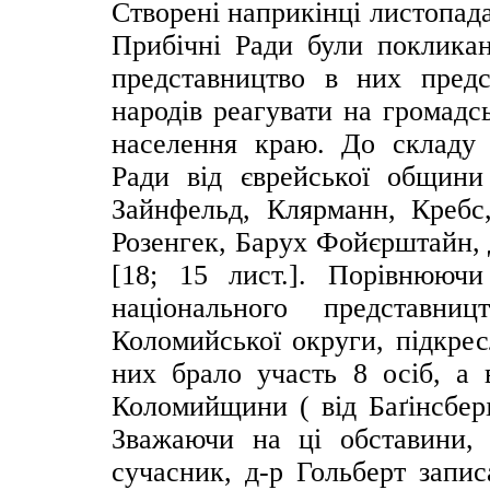
Створені наприкінці листопада
Прибічні Ради були поклика
представництво в них предс
народів реагувати на громадсь
населення краю. До складу 
Ради від єврейської общини
Зайнфельд, Клярманн, Кребс
Розенгек, Барух Фойєрштайн,
[18; 15 лист.]. Порівнюючи
національного представни
Коломийської округи, підкрес
них брало участь 8 осіб, а 
Коломийщини ( від Баґінсбер
Зважаючи на ці обставини, 
сучасник, д-р Гольберт запис