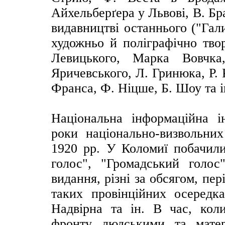
Айхельберґера у Львові, В. Б
видавництві останнього ("Гал
художньо й поліграфічно твор
Левицького, Марка Вовчка
Яричевського, Л. Гринюка, Р. 
Франса, Ф. Ніцше, Б. Шоу та ін.
Національна інформаційна і
роки національно-визвольних
1920 рр. У Коломиї побачили
голос", "Громадський голос"
видання, різні за обсягом, пе
таких провінційних осередка
Надвірна та ін. В час, кол
фронту людськими та матер