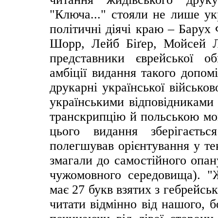
"Ключа..." стояли не лише ук
політичні діячі краю – Бару
Шорр, Лейб Біґер, Мойсей Л
представники єврейської 
амбіції видання такого допом
друкарні української військов
українськими відповідниками 
транскрипцію й польською мов
цього видання зберігаєть
полегшував орієнтування у те
змагали до самостійного опан
чужомовного середовища). "Ж
має 27 букв взятих з гебрейськ
читати відмінно від нашого, 