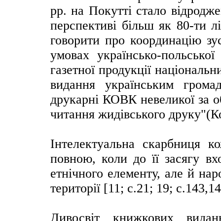
рр. на Покутті стало відродж
перспективі більш як 80-ти л
говорити про координацію зу
умовах українсько-польської
газетної продукції національн
видання українським гром
друкарні КОВК невеликої за 
читання жидівського друку"(Ко
Інтелектуальна скарбниця к
повною, коли до її засягу в
етнічного елементу, але й на
території [11; с.21; 19; с.143,14
Дивосвіт книжкових вида