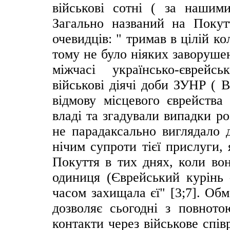
військові сотні ( за нашим
Загально названий на Покут
очевидців: " тримав в цілій ко
тому не було ніяких заворушен
міжчасі українсько-єврейсь
військові діячі доби ЗУНР ( 
відмову місцевого єврейства
владі та згадували випадки ро
не парадаксально виглядало д
нічим супроти тієї прислуги, 
Покуття в тих днях, коли вон
одиниця (Єврейський курінь 
часом захищала єї" [3;7]. Об
дозволяє сьогодні з повното
контакти через військове спів