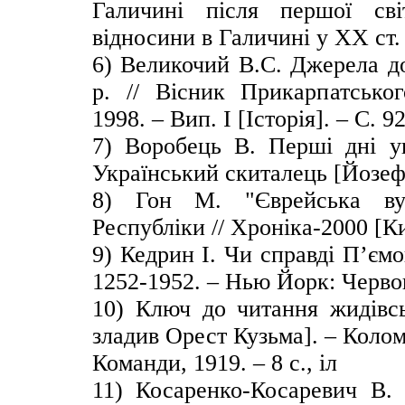
Галичині після першої світ
відносини в Галичині у ХХ ст.
6) Великочий В.С. Джерела д
р. // Вісник Прикарпатськог
1998. – Вип. І [Історія]. – С. 9
7) Воробець В. Перші дні ук
Український скиталець [Йозефі
8) Гон М. "Єврейська вул
Республіки // Хроніка-2000 [Ки
9) Кедрин І. Чи справді П’єм
1252-1952. – Нью Йорк: Червон
10) Ключ до читання жидівсь
зладив Орест Кузьма]. – Коло
Команди, 1919. – 8 с., іл
11) Косаренко-Косаревич В. 