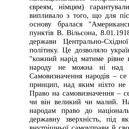
євреям, німцям) гарантувал
випливало з того, що для пі
основу бралася "Американс
пунктів В. Вільсона, 8.01.191
держави Центрально-Східн
політику. Це дозволяло укра
"кожний нарід матиме рівне 
народу не можна ні над н
Самовизначення народів – се
принцип, над яким ніхто не 
Право на самовизначення – с
чи він великий чи малий. На
народам право до національ
державну зверхність, під 
внутрішньої самоуправи й сво