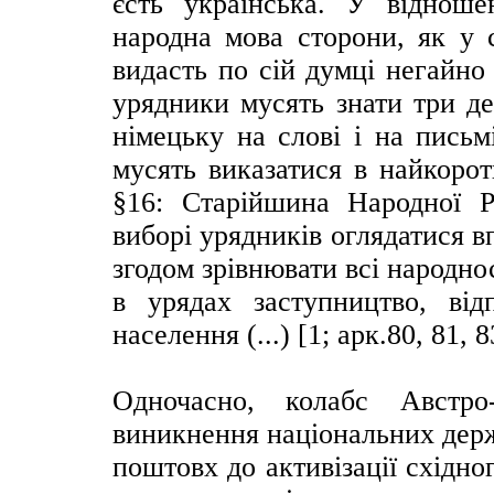
єсть українська. У відноше
народна мова сторони, як у с
видасть по сій думці негайно
урядники мусять знати три де
німецьку на слові і на письм
мусять виказатися в найкорот
§16: Старійшина Народної 
виборі урядників оглядатися в
згодом зрівнювати всі народн
в урядах заступництво, від
населення (...) [1; арк.80, 81, 8
Одночасно, колабс Австро
виникнення національних держ
поштовх до активізації східног