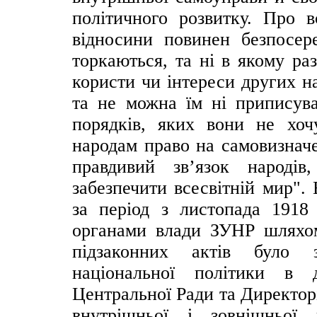
політичного розвитку. Про в
відносини повинен безпосер
торкаються, та ні в якому ра
користи чи інтереси других на
та не можна їм ні приписува
порядків, яких вони не хоч
народам право на самовизначе
правдивий зв’язок народі
забезпечити всесвітній мир".
за період з листопада 1918
органами влади ЗУНР шляхом
підзаконних актів було з
національної політики в 
Центральної Ради та Директор
внутрішньої і зовнішньої