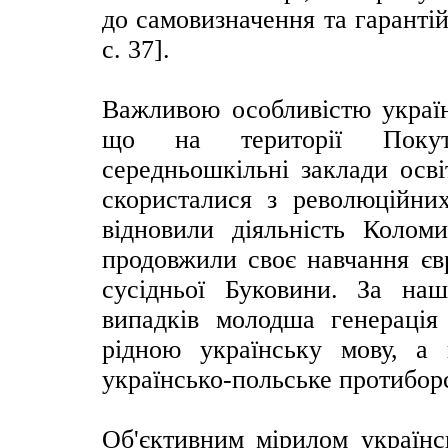
до самовизначення та гарантій
с. 37].
Важливою особливістю україн
що на території Покутт
середньошкільні заклади осві
скористалися з революційни
відновили діяльність Коломий
продовжили своє навчання єв
сусідньої Буковини. За на
випадків молодша генерація 
рідною українську мову, а 
українсько-польське протиборс
Об'єктивним мірилом українс