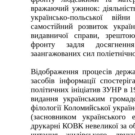
вражаючий ужинок: діяльніст
українсько-польської війн
самостійний розвиток україн
видавничої справи, зрешто
фронту задля досягнення
заангажованих сил поліетнічн
Відображення процесів держа
засобів інформації спостері
політичних ініціатив ЗУНР в 1
видання українським громад
філології Коломийської украї
(засновником українського 
друкарні КОВК невеликої за о
читання жидівського друк