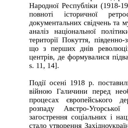
Народної Республіки (1918-19
повноті історичної ретр
документальних свідчень та м
аналіз національної політик
території Покуття, південно-
що з перших днів революці
центрів, де формувалися підв
s. 11, 14].
Події осені 1918 р. поставил
війною Галичини перед необ
процесах європейського де
розпаду Австро-Угорської
загострення соціальних і нац
стало утворення Західноукраї