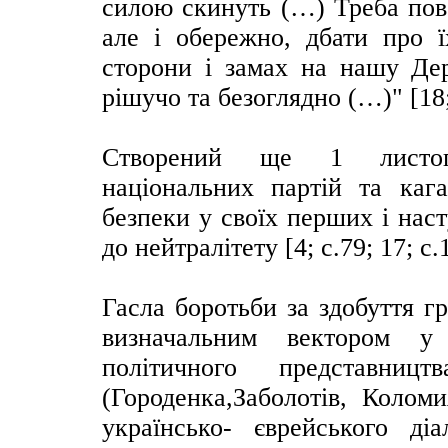
силою скинуть (…) Треба пов
але і обережно, дбати про ї
сторони і замах на нашу Де
рішучо та безоглядно (…)" [18;
Створений ще 1 листопа
національних партій та каг
безпеки у своїх перших і нас
до нейтралітету [4; с.79; 17; с.
Гасла боротьби за здобуття г
визначальним вектором у 
політичного представни
(Городенка,Заболотів, Колом
українсько- єврейського д