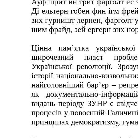
Ауф шрит ин трит фарголт ес 
Ді ельтерн гобен фин ігм фре
зих гурништ лернен, фарголт у
шим фрайд, зей ергерн зих нор"
Цінна пам’ятка української
широчезний пласт проблем
Української революції. Зроз
історії національно-визвольн
найголовніший бар’єр – репре
як документально-інформац
видань періоду ЗУНР є свідче
процесів у повоєнній Галичин
принципах демократизму, гуман