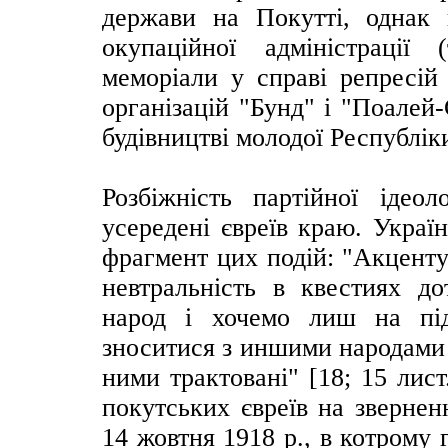
держави на Покутті, однак 
окупаційної адміністрації 
меморіали у справі репресій
організацій "Бунд" і "Поалей
будівництві молодої Республіки 
Розбіжність партійної ідеоло
усередені євреїв краю. Украї
фрагмент цих подій: "Акцент
невтральність в квестиях д
народ і хочемо лиш на під
зноситися з иншими народами я
ними трактовані" [18; 15 лис
покутських євреїв на звернен
14 жовтня 1918 р., в котрому