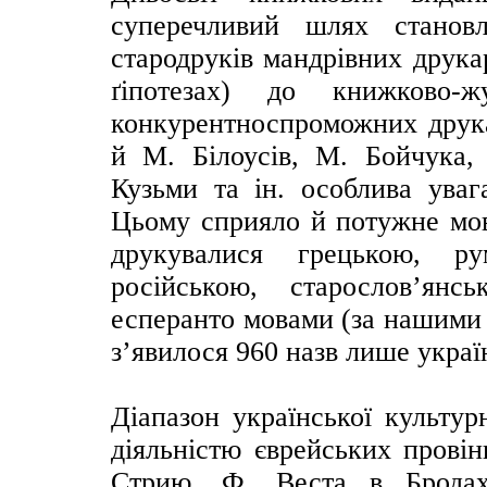
суперечливий шлях станов
стародруків мандрівних друка
ґіпотезах) до книжково-ж
конкурентноспроможних друка
й М. Білоусів, М. Бойчука,
Кузьми та ін. особлива уваг
Цьому сприяло й потужне мов
друкувалися грецькою, ру
російською, старослов’янс
есперанто мовами (за нашими 
з’явилося 960 назв лише україн
Діапазон української культур
діяльністю єврейських прові
Стрию, Ф. Веста в Бродах