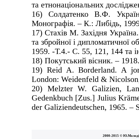
та етнонаціональних дослідже
16) Солдатенко В.Ф. Україн
Монографія. – К.: Либідь, 199
17) Стахів М. Західня Україна
та збройної і дипломатичної о
1959. -Т.4.- С. 55, 121, 144 та і
18) Покутський вісник. – 1918. 
19) Reid A. Borderland. A jor
London: Weidenfeld & Nicolson
20) Melzter W. Galizien, Lan
Gedenkbuch [Zus.] Julius Krämer
der Galiziendeutschen, 1965. – 
2000-2015 © Ю.Молод