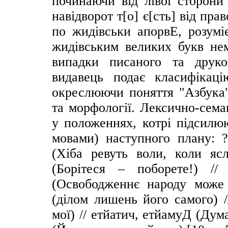
починаючи від лівої сторони
навідворот т[о] є[сть] від пр
по жидівськи апорвЕ, розумі
жидівським великих букв нем
випадки писаного та друко
видавець подає класифікаці
окреслюючи поняття "Азбука"
та морфології. Лексично-сема
у положеннях, котрі підсилю
мовами) наступного плану: ?
(Хіба ревуть воли, коли ясл
(Борітеся – поборете!) /
(Освободженнє народу може 
(ділом лишень його самого) /
мої) // етйатич, етйамуД (Дум