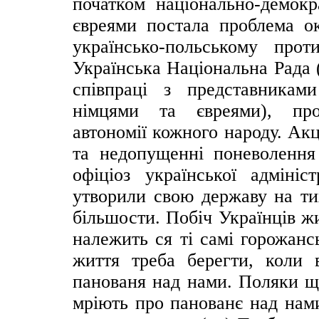
початком національно-демокр
євреями постала проблема ок
українсько-польському про
Українська Національна Рада 
співпраці з представникам
німцями та євреями), про
автономії кожного народу. Ак
та недопущенні поневолення
офіціоз української адмініс
утворили свою державу на ти
більшости. Побіч Українців ж
належить ся ті самі горожанс
життя треба берегти, коли 
панованя над нами. Поляки щ
мріють про панованє над нами