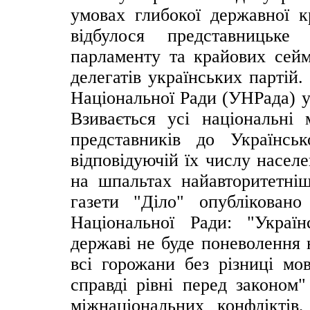
умовах глибокої державної к
відбулося представницьке
парламенту та крайових сейм
делегатів українських партій
Національної Ради (УНРада) у
Взивається усі національні 
представників до Українськ
відповідуючій їх числу населе
на шпальтах найавторитетні
газети "Діло" опубліковано
Національної Ради: "Украї
державі не буде поневолення н
всі горожани без різниці мов
справді рівні перед законом"
міжнаціональних конфліктів