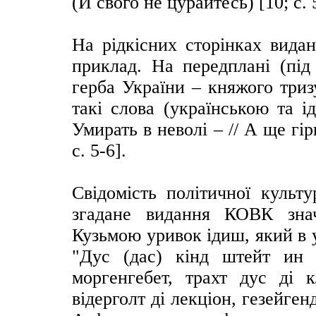
(Й свого не цурайтесь) [10; с. 
На рідкісних сторінках вида
приклад. На передплані (пі
герба України – княжого три
такі слова (українською та ід
Умирать в неволі – // А ще гірш
с. 5-6].
Свідомість політичної культу
згадане видання КОВК зна
Кузьмою уривок ідиш, який в у
"Дус (дас) кінд штейт ин 
моргенгебет, трахт дус ді 
відерголт ді лекціон, гезейген