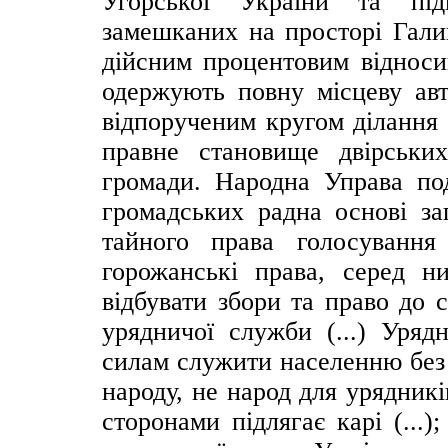
Угорської України та під
замешканих на просторі Галиц
дійсним процентовим відноси
одержують повну місцеву ав
відпорученим кругом ділання 
правне становище двірськи
громади. Народна Управа по
громадських радна основі заг
тайного права голосування
горожанські права, серед н
відбувати збори та право до 
урядничої служби (...) Уряд
силам служити населенню без 
народу, не народ для урядникі
сторонами підлягає карі (...