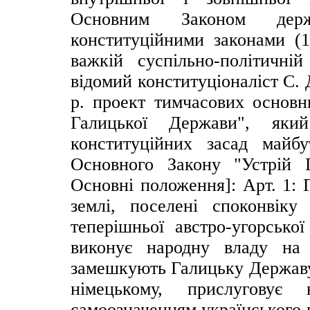
Основним Законом держ
конституційними законами (16
важкій суспільно-політичній
відомий конституціоналіст С.
р. проект тимчасових основн
Галицької Держави", який
конституційних засад майбу
Основного Закону "Устрій Г
Основні положення]: Арт. 1: 
землі, поселені споконвік
теперішньої австро-угорської
виконує народну владу на
замешкують Галицьку Державу,
німецькому, прислуговує
самоозначенням українського 