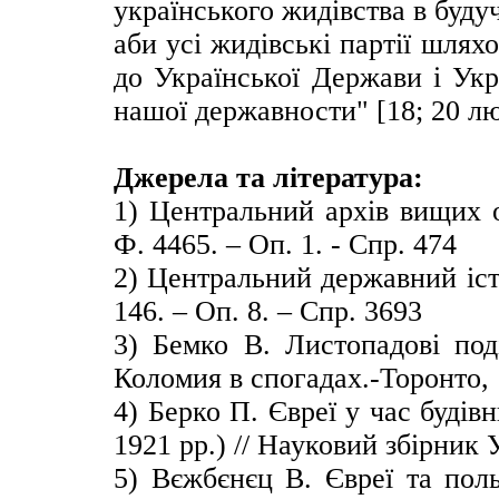
українського жидівства в буду
аби усі жидівські партії шлях
до Української Держави і Укр
нашої державности" [18; 20 лю
Джерела та література:
1) Центральний архів вищих о
Ф. 4465. – Оп. 1. - Спр. 474
2) Центральний державний іст
146. – Оп. 8. – Спр. 3693
3) Бемко В. Листопадові под
Коломия в спогадах.-Торонто, 
4) Берко П. Євреї у час будів
1921 рр.) // Науковий збірник 
5) Вєжбєнєц В. Євреї та поль