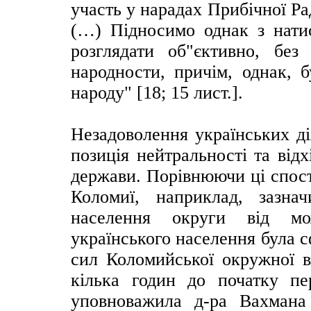
участь у нарадах Прибічної Ра
(…) Підносимо однак з натис
розглядати об"єктивно, без
народности, причім, однак, б
народу" [18; 15 лист.].
Незадоволення українських ді
позиція нейтральності та відх
держави. Порівнюючи ці спос
Коломиї, наприклад, зазна
населення округи від мо
українського населення була с
сил Коломийської окружної в
кілька годин до початку п
уповноважила д-ра Вахмана