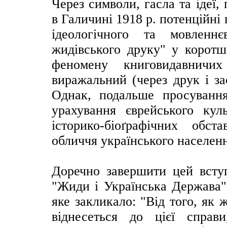
Через символи, гасла та ідеї
в Галичині 1918 р. потенційні
ідеологічного та мовленн
жидівського друку" у коротш
феномену книговидавнич
виражальний (через друк і за
Однак, подальше просуванн
урахування єврейського кул
історико-біоґрафічних обст
обличчя українського населен
Доречно завершити цей вступ
"Жиди і Українська Держава" 
яке закликало: "Від того, як 
віднесеться до цієї справ