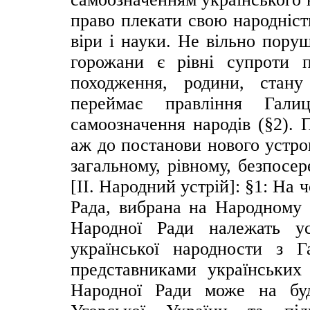
право плекати свою народніст
віри і науки. Не вільно поруш
горожани є рівні супроти п
походження, родини, стану
переймає правління Гали
самоозначення народів (§2). 
аж до постанови нового устр
загальному, рівному, безпосе
[ІІ. Народний устрій]: §1: На
Рада, вибрана на Народному 
Народної Ради належать у
української народности з 
представниками українських
Народної Ради може на бу