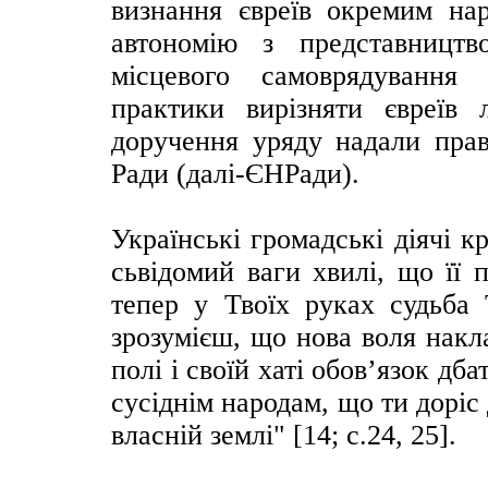
визнання євреїв окремим на
автономію з представницт
місцевого самоврядування 
практики вирізняти євреїв 
доручення уряду надали прав
Ради (далі-ЄНРади).
Українські громадські діячі 
сьвідомий ваги хвилі, що її 
тепер у Твоїх руках судьба Т
зрозумієш, що нова воля накл
полі і своїй хаті обов’язок дба
сусіднім народам, що ти доріс 
власній землі" [14; с.24, 25].