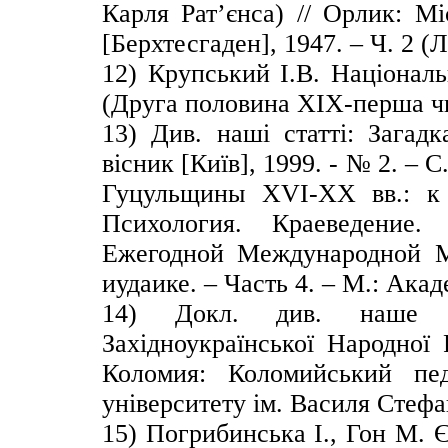
Карля Рат’єнса) // Орлик: Мі
[Берхтесгаден], 1947. – Ч. 2 (
12) Крупський І.В. Національ
(Друга половина ХІХ-перша чве
13) Див. наші статті: Загад
вісник [Київ], 1999. - № 2. – 
Гуцульщины XVI-XX вв.: к 
Психология. Краеведение.
Ежегодной Международной 
иудаике. – Часть 4. – М.: Акад
14) Докл. див. наше 
Західноукраїнської Народної 
Коломия: Коломийський пед
університету ім. Василя Стефа
15) Погрибинська І., Гон М. Є