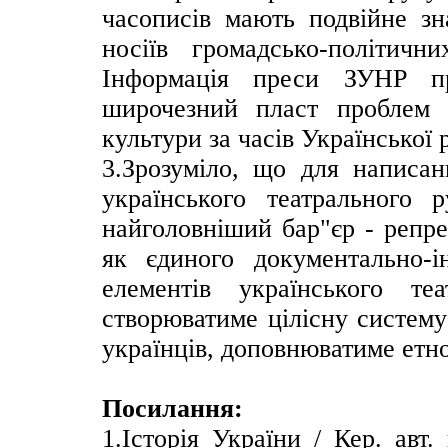
часописів мають подвійне зн
носіїв громадсько-політичн
Інформація преси ЗУНР пр
широчезний пласт проблем с
культури за часів Української 
3.Зрозуміло, що для написан
українського театрального 
найголовніший бар"єр - репре
як єдиного документально-і
елементів українського те
створюватиме цілісну систему
українців, доповнюватиме етн
Посилання:
1.Історія України / Кер. авт