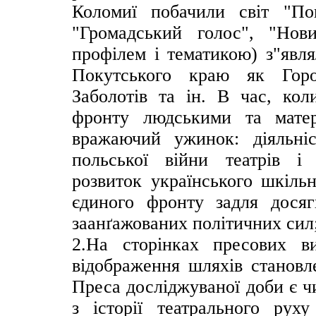
Коломиї побачили світ "Пок
"Громадський голос", "Нови
профілем і тематикою) з"явля
Покутського краю як Горо
Заболотів та ін. В час, ко
фронту людськими та матер
вражаючий ужинок: діяльніс
польської війни театрів і 
розвиток українського шкільн
єдиного фронту задля досяг
заанґажованих політичних сил
2.На сторінках пресових в
відображення шляхів становле
Преса досліджуваної доби є 
з історії театрального рух