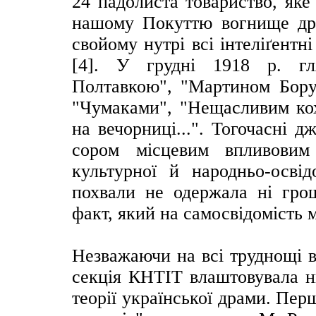
24 падолиста товариство, яке
нашому Покуттю вогнище дра
свойому нутрі всі інтеліґентн
[4]. У грудні 1918 р. гл
Полтавкою", "Мартином Борул
"Чумаками", "Нещасливим кох
на вечорниці...". Тогочасні 
сором місцевим впливовим
культурної й народньо-освід
похвали не одержала ні грош
факт, який на самосвідомість м
Незважаючи на всі труднощі в
секція КНТІТ влаштовувала ни
теорії української драми. Пер