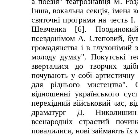
а поезія" театрознавця М. Ро
Інша, вокальна секція, імена к
святочні програми на честь І.
Шевченка [6]. Поодинокий
псевдонімом А. Степовий, бу
громадянства і в глухонімий 
молоду думку". Покутські теа
зверталися до творчих здібн
почувають у собі артистичну
для ріднього мистецтва". 
відношенні українського сус
перехідний військовий час, ві
драматург Д. Николишин
всенародніх страстий почин
повалилися, нові займають їх м