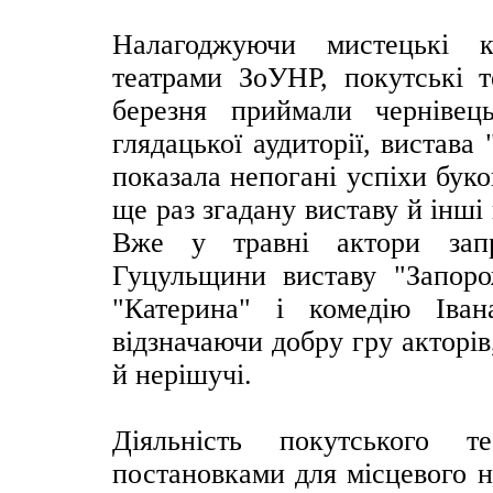
Налагоджуючи мистецькі к
театрами ЗоУНР, покутські т
березня приймали чернівец
глядацької аудиторії, вистава
показала непогані успіхи бук
ще раз згадану виставу й інші
Вже у травні актори зап
Гуцульщини виставу "Запор
"Катерина" і комедію Іван
відзначаючи добру гру акторів,
й нерішучі.
Діяльність покутського 
постановками для місцевого н