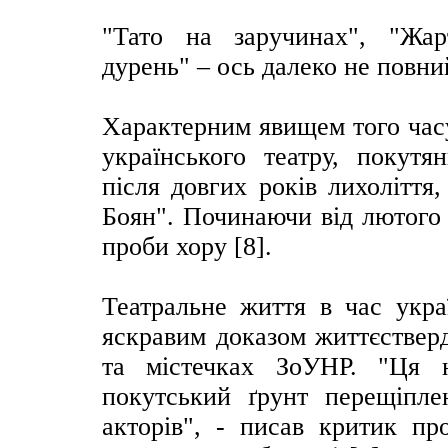
"Тато на заручинах", "Жар
дурень" – ось далеко не повни
Характерним явищем того часу
українського театру, покутян
після довгих років лихоліття
Боян". Починаючи від лютого 
проби хору [8].
Театральне життя в час укра
яскравим доказом життєстверд
та містечках ЗоУНР. "Ця н
покутський ґрунт перещіпле
акторів", - писав критик п