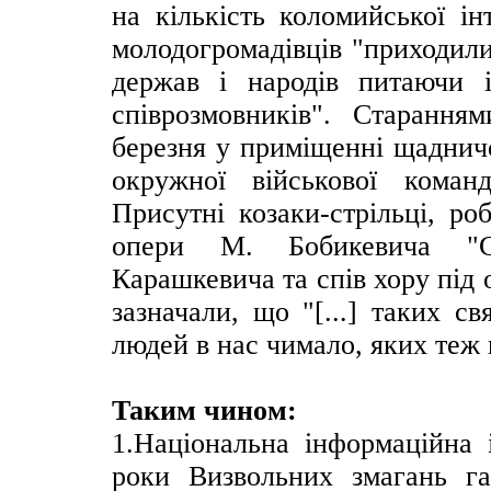
на кількість коломийської ін
молодогромадівців "приходили
держав і народів питаючи 
співрозмовників". Старання
березня у приміщенні щадничо
окружної військової коман
Присутні козаки-стрільці, ро
опери М. Бобикевича "Ст
Карашкевича та спів хору під
зазначали, що "[...] таких с
людей в нас чимало, яких теж н
Таким чином:
1.Національна інформаційна 
роки Визвольних змагань га