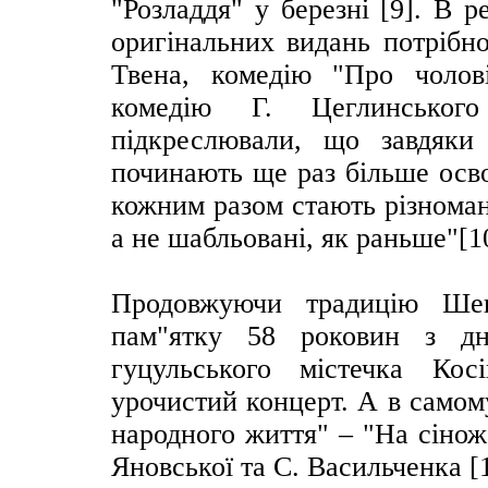
"Розладдя" у березні [9]. В 
оригінальних видань потрібн
Твена, комедію "Про чолов
комедію Г. Цеглинськог
підкреслювали, що завдяки 
починають ще раз більше осво
кожним разом стають різноман
а не шабльовані, як раньше"[1
Продовжуючи традицію Шев
пам"ятку 58 роковин з дня
гуцульського містечка Кос
урочистий концерт. А в самом
народного життя" – "На сінож
Яновської та С. Васильченка [1