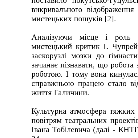
поставило покутсько-гуцульс
викривального відображення 
мистецьких пошуків [2].
Аналізуючи місце і роль 
мистецький критик І. Чупрей
заскорузлі мозки до ґімнасти
зачинає пізнавати, що робота 
роботою. І тому вона кинулас
справжньою працею стало від
життя Галичини.
Культурна атмосфера тяжких 
повітрям театральних проекті
Івана Тобілевича (далі - КНТ