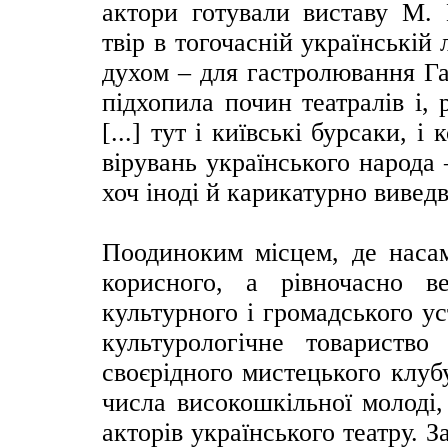
актори готували виставу М.
твір в тогочасній українській
духом – для гастролювання Га
підхопила почин театралів і,
[...] тут і київські бурсаки, і 
вірувань українського народа 
хоч іноді й карикатурно виведве
Поодиноким місцем, де наса
корисного, а рівночасно в
культурного і громадського у
культурологічне товариств
своєрідного мистецького клуб
числа високошкільної молоді,
акторів українського театру. З