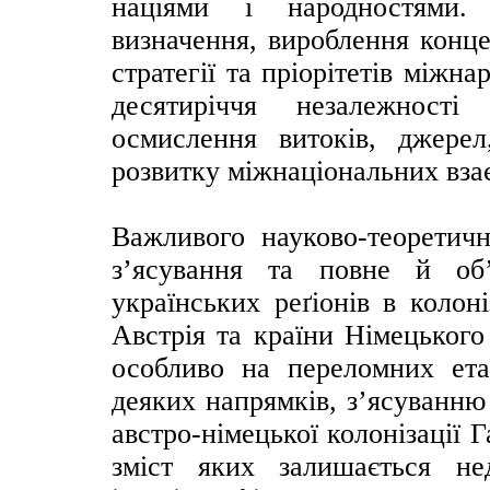
націями і народностями. 
визначення, вироблення конце
стратегії та пріорітетів міжн
десятиріччя незалежності
осмислення витоків, джерел
розвитку міжнаціональних вза
Важливого науково-теоретичн
з’ясування та повне й об’
українських реґіонів в колон
Австрія та країни Німецького
особливо на переломних етап
деяких напрямків, з’ясуванню
австро-німецької колонізації Г
зміст яких залишається не