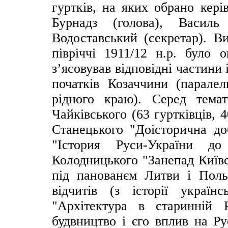
гуртків, на яких обрано кері
Бурнадз (голова), Василь
Водоставський (секретар). В
півріччі 1911/12 н.р. було 
з’ясовував відповідні частини 
початків Козаччини (паралел
рідного краю). Серед тема
Чайківського (63 гуртківців, 
Станецького "Доісторична до
"Істория Руси-України д
Колодницького "Занепад Київс
під панованєм Литви і Поль
відчитів (з історії украї
"Архітектура в старинній 
будвництво і єго вплив на Ру