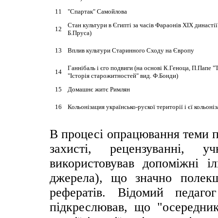
11
"Спартак" Самойлова
Стан культури в Єгипті за часів Фараонів ХІХ династії
12
Б.Пруса)
13
Вплив культури Старинного Сходу на Європу
Ганнібаль і єго подвиги (на основі К.Геноца, П.Папе "
14
"Історія старожитностей" вид. Ф.Бонди)
15
Домашнє житє Римлян
16
Кольонізация українсько-рускої території і єї кольоніз
В процесі опрацювання теми п
захисті, рецензуванні, у
використовував допоміжні іл
джерела), що значно полекш
рефератів. Відомий педаго
підкреслював, що "осередник