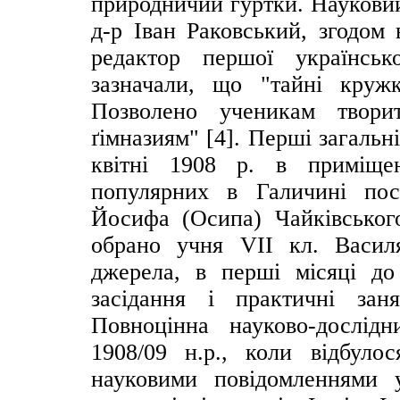
природничий гуртки. Науковий
д-р Іван Раковський, згодом 
редактор першої українськ
зазначали, що "тайні круж
Позволено ученикам твори
ґімназиям" [4]. Перші загальн
квітні 1908 р. в приміще
популярних в Галичині посі
Йосифа (Осипа) Чайківського
обрано учня VІІ кл. Васил
джерела, в перші місяці до
засідання і практичні зан
Повноцінна науково-дослід
1908/09 н.р., коли відбул
науковими повідомленнями 