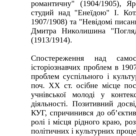
романтичну" (1904/1905), Я
студий над "Енеїдою" І. Котл
1907/1908) та "Невідомі писа
Дмитра Николишина "Погля
(1913/1914).
Спостереження над сам
історіознавчих проблем в 190
проблем суспільного і культ
поч. ХХ ст. осібне місце по
учнівської молоді у контекс
діяльності. Позитивний досві
КУГ, спричинився до об’єктив
ролі і місця рідного краю, ро
політичних і культурних процес