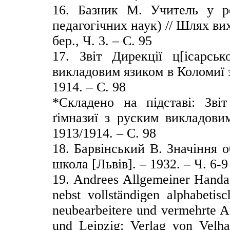
16. Базник М. Учитель у ро
педагогічних наук) // Шлях вих
бер., Ч. 3. – С. 95
17. Звіт Дирекції ц[ісарськ
викладовим язиком в Коломиї 
1914. – С. 98
*Складено на підставі: Звіт 
ґімназиї з руским викладови
1913/1914. – С. 98
18. Барвінський В. Значіння об
школа [Львів]. – 1932. – Ч. 6-9
19. Andrees Allgemeiner Handa
nebst vollständigen alphabetis
neubearbeitere und vermehrte Au
und Leipzig: Verlag von Velh