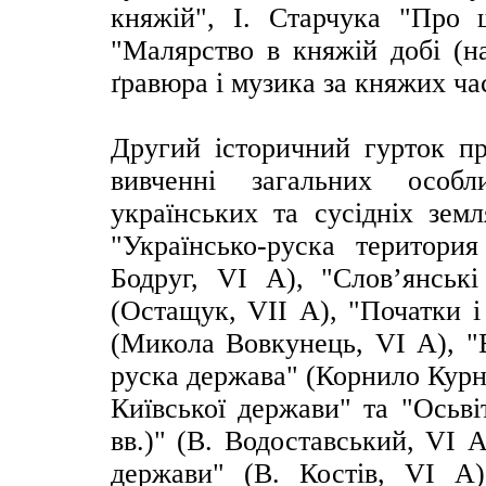
княжій", І. Старчука "Про 
"Малярство в княжій добі (на
ґравюра і музика за княжих час
Другий історичний гурток пр
вивченні загальних особл
українських та сусідніх зем
"Українсько-руска територи
Бодруг, VІ А), "Слов’янські
(Остащук, VІІ А), "Початки і
(Микола Вовкунець, VІ А), "
руска держава" (Корнило Курн
Київської держави" та "Осьві
вв.)" (В. Водоставський, VІ 
держави" (В. Костів, VІ А)