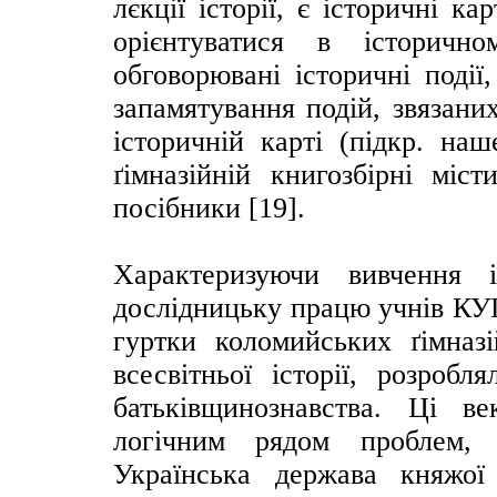
лєкції історії, є історичні к
орієнтуватися в історичн
обговорювані історичні події
запамятування подій, звязани
історичній карті (підкр. наш
ґімназійній книгозбірні міст
посібники [19].
Характеризуючи вивчення і
дослідницьку працю учнів КУГ,
гуртки коломийських ґімназ
всесвітньої історії, розробл
батьківщинознавства. Ці в
логічним рядом проблем, 
Українська держава княжої