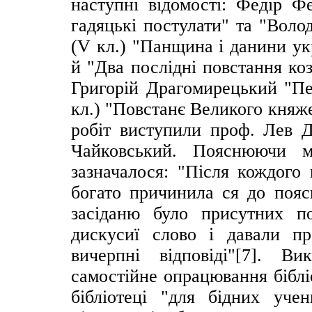
наступні відомості: Федір Фе
гадяцькі постулати" та "Вол
(V кл.) "Панщина і данини ук
й "Два послідні повстання ко
Григорій Драгомирецький "Пе
кл.) "Повстанє Великого княж
робіт виступили проф. Лев Д
Чайковський. Пояснюючи ме
зазначалося: "Після кождого
богато причинила ся до поя
засіданю було присутних по
дискусиї слово і давали пр
вичерпні відповіді"[7]. В
самостійне опрацювання біблі
бібліотеці "для бідних уче