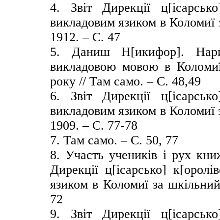
4. Звіт Дирекції ц[ісарсько
викладовим язиком в Коломиї 
1912. – С. 47
5. Даниш Н[икифор]. Нари
викладовою мовою в Коломиї 
року // Там само. – С. 48,49
6. Звіт Дирекції ц[ісарсько
викладовим язиком в Коломиї 
1909. – С. 77-78
7. Там само. – С. 50, 77
8. Участь учеників і рух кни
Дирекції ц[ісарсько] к[оролі
язиком в Коломиї за шкільний
72
9. Звіт Дирекції ц[ісарсько