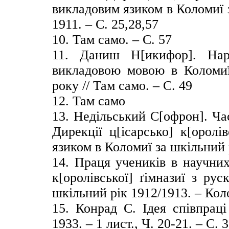
викладовим язиком в Коломиї 
1911. – С. 25,28,57
10. Там само. – С. 57
11. Даниш Н[икифор]. Нари
викладовою мовою в Коломиї 
року // Там само. – С. 49
12. Там само
13. Недільський С[офрон]. Час
Дирекції ц[ісарсько] к[оролі
язиком в Коломиї за шкільний р
14. Праця учеників в научних
к[оролівської] ґімназиї з ру
шкільний рік 1912/1913. – Коло
15. Конрад С. Ідея співпраці
1933. – 1 лист., Ч. 20-21. – С. 