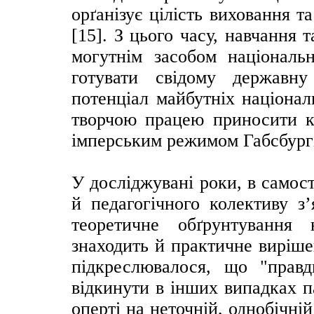
орґанізує цілість виховання 
[15]. З цього часу, навчання 
могутнім засобом національ
готувати свідому державну
потенціал майбутніх націонал
творчою працею приносити к
імперським режимом Габсбург
У досліджувані роки, в самост
й педагогічного колективу з’
теоретичне обґрунтування
знаходить й практичне виріше
підкреслювалося, що "правд
відкинути в інших випадках п
оперті на неточній, однобічні