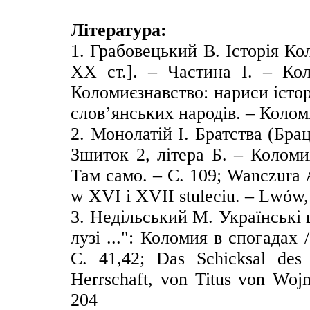
Література:
1. Грабовецький В. Історія Ко
ХХ ст.]. – Частина І. – Кол
Коломиєзнавство: нариси істор
слов’янських народів. – Коломи
2. Монолатій І. Братства (Бр
Зшиток 2, літера Б. – Коломия
Там само. – С. 109; Wanczura 
w XVI i XVII stuleciu. – Lwów,
3. Недільський М. Українські
лузі ...": Коломия в спогадах 
С. 41,42; Das Schicksal des 
Herrschaft, von Titus von Woj
204