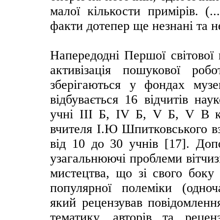
малої кількости примірів. (.
факти дотепер ще незнані та н
Напередодні Першої світової в
активізація пошукової роб
зберігаються у фондах музе
відбувається 16 відчитів нау
учні ІІІ Б, ІV Б, V Б, V В к
вчителя І.Ю Шпитковського вз
від 10 до 30 учнів [17]. Доп
узагальнюючі проблеми вітчизня
мистецтва, що зі свого боку 
популярної полеміки (одноч
який рецензував повідомленн
тематику, авторів та рецен