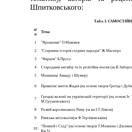
Шпитковського:
Табл. І. САМОСТІЙН
п/
Тема
п
1
"Ярошенко" О.Маковея
2
"Старинна історія східних народів" Ж.Масперо
3
"Фараон" Б.Пруса
4
Стародавні китайці та їх релігійна поезія (за В.Заборс
5
Мешканці Аккаду і Шумеру
6
Приватне життя Жидів (на основі творів Ґретца і Дуб
Грецькі колонії на українській території (на основі Іт.
7
М.Грушевського)
8
Розвій королівського Риму (за кн.І.Т.Лівієм)
9
Римська мітольоґія(за Ф.Терліковським)
"Помпей і Схід" (на основі творів Т.Момзена і Дзєнков
10
Кн.5)