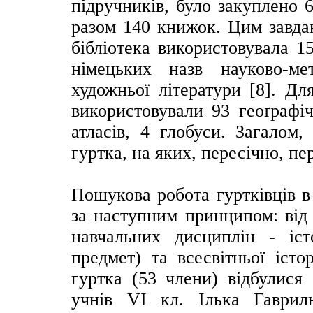
підручників, було закуплено 
разом 140 книжок. Цим завда
бібліотека використовувала 1
німецьких назв науково-мет
художньої літератури [8]. Дл
використовували 93 геоґрафіч
атласів, 4 глобуси. Загалом
гуртка, на яких, пересічно, пе
Пошукова робота гуртківців в
за наступним принципом: від 
навчальних дисциплін - іст
предмет) та всесвітньої істо
гуртка (53 члени) відбулися
учнів VІ кл. Ілька Гаврил