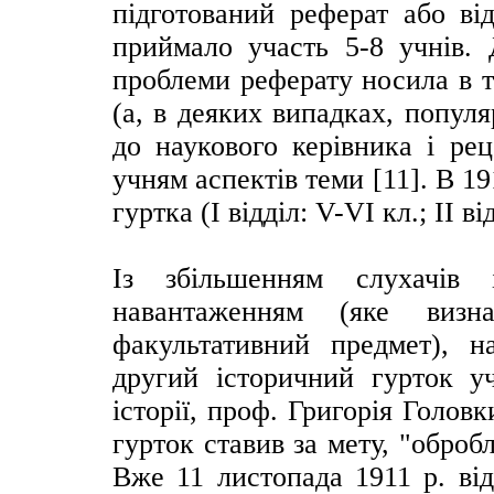
підготований реферат або від
приймало участь 5-8 учнів. 
проблеми реферату носила в 
(а, в деяких випадках, попул
до наукового керівника і ре
учням аспектів теми [11]. В 19
гуртка (І відділ: V-VІ кл.; ІІ ві
Із збільшенням слухачів 
навантаженням (яке визна
факультативний предмет), н
другий історичний гурток у
історії, проф. Григорія Голов
гурток ставив за мету, "оброб
Вже 11 листопада 1911 р. від