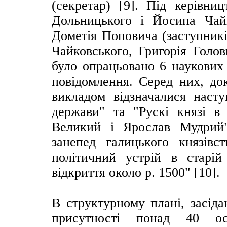
(секретар) [9]. Під керівн
Дольницького і Йосипа Чайк
Дометія Поповича (заступникі
Чайковського, Григорія Голов
було опрацьовано 6 наукових
повідомлення. Серед них, до
викладом відзначалися наст
держави" та "Рускі князі в
Великий і Ярослав Мудрий"
занепед галицького князівс
політичний устрій в старій
відкриття около р. 1500" [10].
В структурному плані, засіда
присутності понад 40 ос