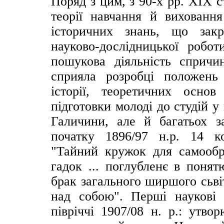
Поряд з цим, з 90-х рр. ХІХ 
теорії навчання й вихованн
історичних знань, що закр
науково-дослідницької робот
пошукова діяльність спричин
сприяла розробці положень 
історії, теоретичних основ
підготовки молоді до студій 
Галичини, але й багатьох з
початку 1896/97 н.р. 14 к
"Тайний кружок для самообр
гадок ... поглубленє в понят
брак загального ширшого сьві
над собою". Перші наукові
півріччі 1907/08 н. р.: утво