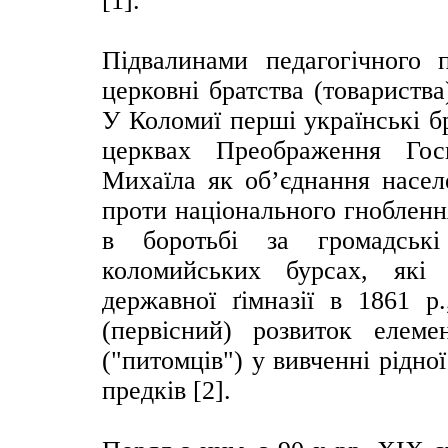
[1].
Підвалинами педагогічного 
церковні братства (товариства
У Коломиї перші українські б
церквах Преображення Гос
Михаїла як об’єднання насел
проти національного гнобленн
в боротьбі за громадські
коломийських бурсах, які 
державної ґімназії в 1861 р
(первісний) розвиток елеме
("питомців") у вивченні рідно
предків [2].