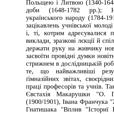
Польщею і Литвою (1340-1648
доби (1648-1782 рр.); На
українського народу (1784-19
зацікавлень учнівської молод
і, ті, котрим адресувалися 
виклади, зразкові лєкції й сп
держати руку на живчику нові
засвоїти провідні думки нові
стрижнем в дослідницькій роб
те, що найважливіші резу
ґімназійних звітах, своєрідн
праці професорів та учнів. Та
Євстахія Макарушки "О. П
(1900/1901), Івана Франчука 
Гнатишака "Вплив "Істориї 