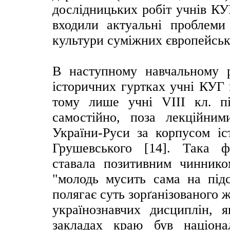
дослідницьких робіт учнів КУ
входили актуальні проблеми 
культури суміжних європейськи
В наступному навчальному р
історичних гуртках учні КУГ 
тому лише учні VІІІ кл. п
самостійно, поза лекційним
України-Руси за корпусом і
Грушевського [14]. Така ф
ставала позитивним чиннико
"молодь мусить сама на підс
полягає суть зорґанізованого 
українознавчих дисциплін, 
закладах краю був націон