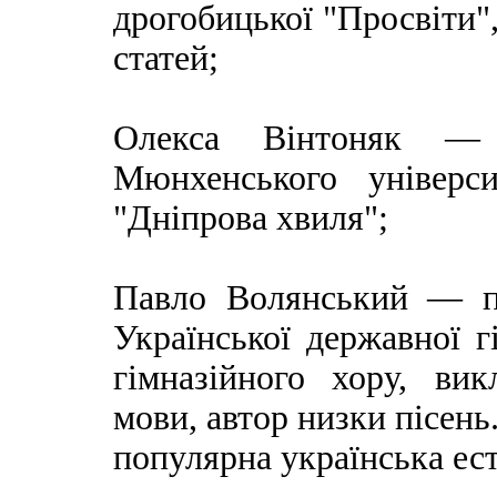
дрогобицької "Просвіти",
статей;
Олекса Вінтоняк — 
Мюнхенського універси
"Дніпрова хвиля";
Павло Волянський — п
Української державної г
гімназійного хору, ви
мови, автор низки пісен
популярна українська ест