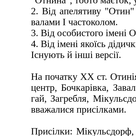
"Отнина", тобто маєток, 
2. Від апелятиву "Отин
валами І частоколом.
3. Від особистого імені 
4. Від імені якоїсь діди
Існують й інші версії.
На початку ХХ ст. Отинія
центр, Бочкарівка, Завал
гай, Загребля, Мікульсд
вважалися присілками.
Присілки: Мікульсдорф, 