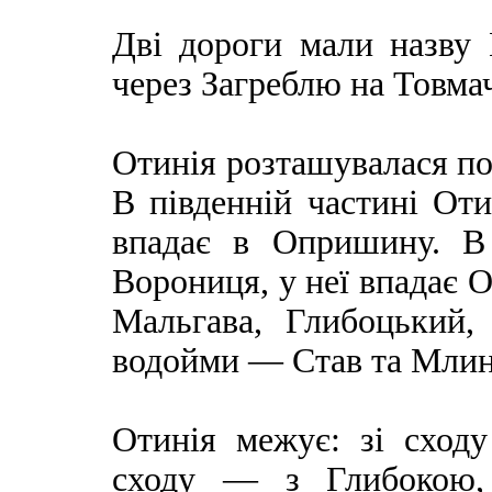
Дві дороги мали назву Ц
через Загреблю на Товмач
Отинія розташувалася по
В південній частині Оти
впадає в Опришину. В 
Ворониця, у неї впадає
Мальгава, Глибоцький,
водойми — Став та Млин
Отинія межує: зі сход
сходу — з Глибокою,