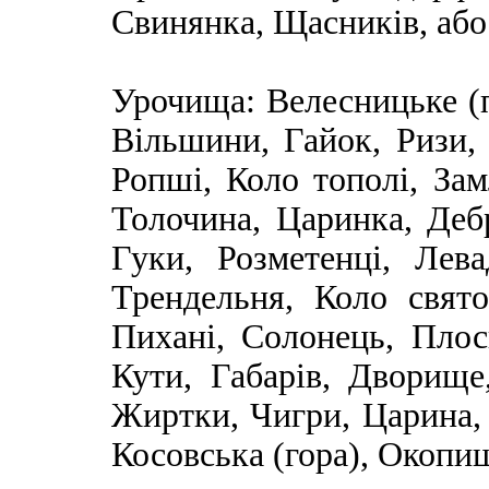
Свинянка, Щасників, або
Урочища: Велесницьке (п
Вільшини, Гайок, Ризи,
Ропші, Коло тополі, За
Толочина, Царинка, Дебр
Гуки, Розметенці, Лева
Трендельня, Коло свято
Пихані, Солонець, Плос
Кути, Габарів, Дворище
Жиртки, Чигри, Царина, 
Косовська (гора), Окопи