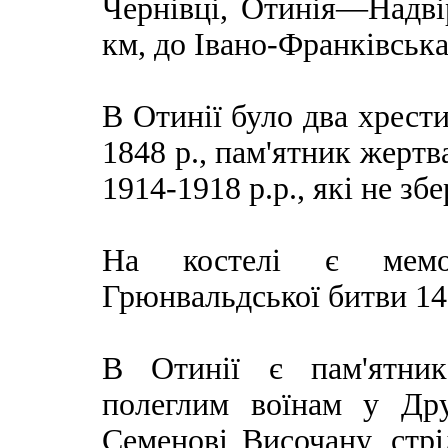
Чернівці, Отинія—Надві
км, до Івано-Франківськ
В Отинії було два хрест
1848 р., пам'ятник жертв
1914-1918 р.р., які не збе
На костелі є мемо
Грюнвальдської битви 14
В Отинії є пам'ятник
полеглим воїнам у Друг
Семенові Височану, стрі