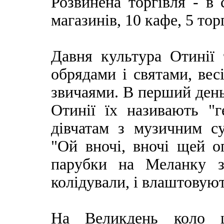
Розвинена торгівля - в
магазинів, 10 кафе, 5 тор
Давня культура Отинії 
обрядами і святами, ве
звичаями. В перший день 
Отинії їх називають "
дівчатам з музичним с
"Ой вночі, вночі щей оп
парубки на Меланку з
колідували, і влаштовуют
На Великдень коло ц