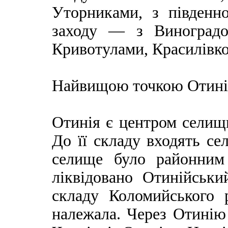
Уторниками, з південн
заходу — з Виноградо
Кривотулами, Красилівк
Найвищою точкою Отинії
Отинія є центром селищн
До її складу входять се
селище було районним 
ліквідовано Отинійськ
складу Коломийського 
належала. Через Отинію