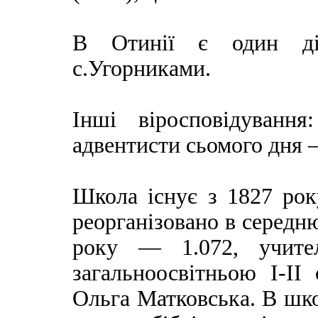
В Отинії є один ді
с.Угорниками.
Інші віросповідуванн
адвентисти сьомого дня 
Школа існує з 1827 рок
реорганізовано в середню
року — 1.072, учит
загальноосвітньою І-І
Ольга Матковська. В шко