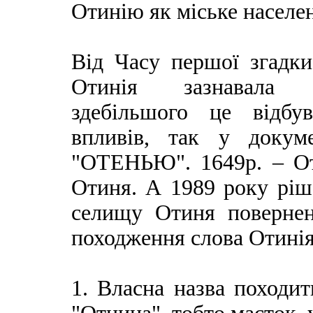
Отинію як міське населен
Від Часу першої згадки
Отинія зазнавала н
здебільшого це відбу
впливів, так у докум
"ОТЕНЬЮ". 1649р. – Оте
Отиня. А 1989 року ріш
селищу Отиня повернен
походження слова Отинія 
1. Власна назва походит