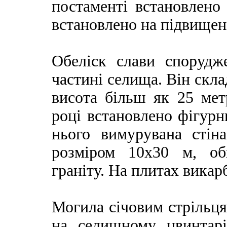
постаменті встановлено
встановлено на підвищен
Обеліск слави спорудж
частині селища. Він скла
висота більш як 25 мет
році встановлено фігурн
нього вимурувана стін
розміром 10x30 м, об
граніту. На плитах викар
Могила січовим стрільця
на селищному цвинтарі