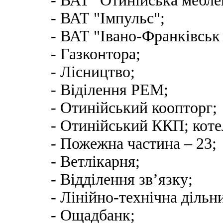
- ВАТ "Отинійська мебле
- ВАТ "Імпульс";
- ВАТ "Івано-Франківськ
- Газконтора;
- Лісництво;
- Віділення РЕМ;
- Отинійський коопторг;
- Отинійський ККП; коте
- Пожежна частина – 23;
- Ветлікарня;
- Відділення зв’язку;
- Лінійно-технічна дільн
- Ощадбанк;