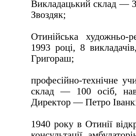
Викладацький склад — 3
Звоздяк;
Отинійська художньо-р
1993 році, 8 викладачі
Григораш;
професійно-технічне уч
склад — 100 осіб, нав
Директор — Петро Іванкі
1940 року в Отинії відк
консультації, амбулаторі