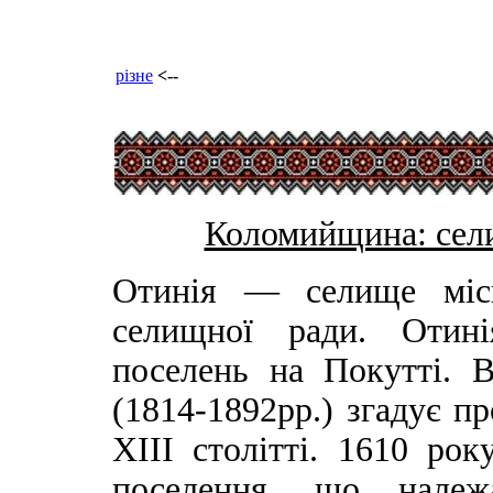
різне
<--
Коломийщина: сели
Отинія — селище місь
селищної ради. Отині
поселень на Покутті. 
(1814-1892рр.) згадує пр
XIII столітті. 1610 рок
поселення, що належа