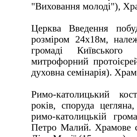
"Виховання молоді"), Хр
Церква Введення побуд
розміром 24x18м, належ
громаді Київського
митрофорний протоієрей
духовна семінарія). Храм
Римо-католицький кос
років, споруда цегляна
римо-католицькій гро
Петро Малий. Храмове 