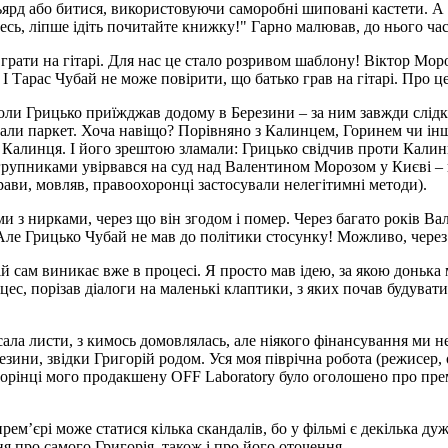
ільярд або битися, використовуючи саморобні шиповані кастети. А
есь, ліпше ідіть почитайте книжку!" Гарно малював, до нього ча
грати на гітарі. Для нас це стало розривом шаблону! Віктор Мор
І Тарас Чубай не може повірити, що батько грав на гітарі. Про це
 Коли Грицько приїжджав додому в Березини – за ним завжди слідк
али паркет. Хоча навіщо? Порівняно з Калинцем, Горинем чи інши
і Калинця. І його зрештою зламали: Грицько свідчив проти Калинц
ногрупниками увірвався на суд над Валентином Морозом у Києві –
рави, мовляв, правоохоронці застосували нелегітимні методи).
 з нирками, через що він згодом і помер. Через багато років Ва
Але Грицько Чубай не мав до політики стосунку! Можливо, через
 сам виникає вже в процесі. Я просто мав ідею, за якою донька ма
с, порізав діалоги на маленькі клаптики, з яких почав будувати г
сала листи, з кимось домовлялась, але ніякого фінансування ми н
езини, звідки Григорій родом. Уся моя піврічна робота (режисер,
сторінці мого продакшену OFF Laboratory було оголошено про пре
м’єрі може статися кілька скандалів, бо у фільмі є декілька дуж
ня про самого Григорія, також і про його оточення.