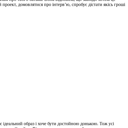
 проект, домовлятися про інтерв’ю, спробує дістати якісь гроші
ює ідеальний образ і хоче бути достойною донькою. Тож усі