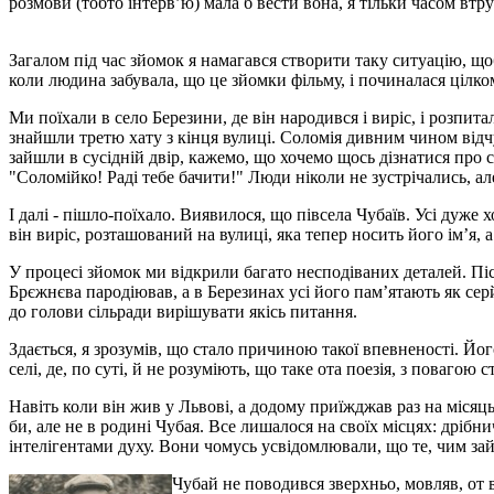
розмови (тобто інтерв’ю) мала б вести вона, я тільки часом втр
Загалом під час зйомок я намагався створити таку ситуацію, що
коли людина забувала, що це зйомки фільму, і починалася цілком
Ми поїхали в село Березини, де він народився і виріс, і розпит
знайшли третю хату з кінця вулиці. Соломія дивним чином відчула
зайшли в сусідній двір, кажемо, що хочемо щось дізнатися про 
"Соломійко! Раді тебе бачити!" Люди ніколи не зустрічались, але
І далі - пішло-поїхало. Виявилося, що півсела Чубаїв. Усі дуже
він виріс, розташований на вулиці, яка тепер носить його ім’я,
У процесі зйомок ми відкрили багато несподіваних деталей. Піс
Брєжнєва пародіював, а в Березинах усі його пам’ятають як сер
до голови сільради вирішувати якісь питання.
Здається, я зрозумів, що стало причиною такої впевненості. Його
селі, де, по суті, й не розуміють, що таке ота поезія, з повагою
Навіть коли він жив у Львові, а додому приїжджав раз на місяць
би, але не в родині Чубая. Все лишалося на своїх місцях: дріб
інтелігентами духу. Вони чомусь усвідомлювали, що те, чим зай
Чубай не поводився зверхньо, мовляв, от 