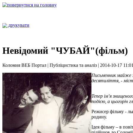
друкувати
Невідомий "ЧУБАЙ"(фільм)
Коломия ВЕБ Портал | Публіцистика та аналіз | 2014-10-17 11:0
Письменник майже за
десятиліття, - міст
Тепер ім’я знищено
подією, а цьогоріч 
Режисер фільму - ль
родину.
Ідея фільму – в пові
підійшов до Соломії,