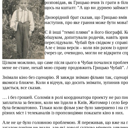
розповідав, як Грицько вчив їх грати в б
щось на кшталт: "А що ви дурнею займаєт
Двоюрідний брат сказав, що Грицько вмів 
наступив, про яке грання може бути мова! 
Є й інші "темні плями" в його біографії.
обшуком, допитували родичів, навіть зрив
переслідували. Чубай був свідком у справ
Але є інша версія – коли він разом із од
(через це, очевидно, могли не відкрити сп
Цілком можливо, що саме після цього в Чубая почалися проблеми
мене не стане, нехай мою справу продовжить Грицько Чубай". 
Знімали кіно без сценарію. Я завжди знімаю фільми так, сценарій
якомога ближче. Коли я відчув, що досить знімати, зупинив проце
здається, все сказав.
… і без грошей. Соломія в ролі координатора проекту не раз пи
заплатила за бензин, коли ми їздили в Київ, Житомир і село Бер
була безкоштовно. Тільки коли фільм уже було завершено і на 
різних міст і телеканалів із пропозиціями показати кіно в них.
Але не це було головною проблемою. Я переживав, що вже на пре
загалом раніше не знали, але які доволі суттєво міняють уявлен