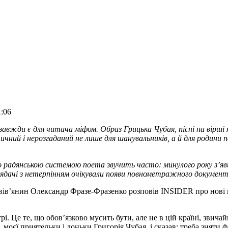
1:06
вжди є для читача міфом. Образ Грицька Чубая, пісні на вірші я
ичний і нерозгаданий не лише для шанувальників, а й для родини 
го радянською системою поета звучить часто: минулого року з’
глядачі з нетерпінням очікували появи повнометражного докуме
вів’янин Олександр Фразе-Фразенко розповів INSIDER про нові в
трі. Це те, що обов’язково мусить бути, але не в цій країні, звичай
 моєї приятельки і доньки Григорія Чубая, і сказав: треба зняти 