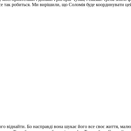
се так робиться. Ми вирішили, що Соломія буде координувати цей
його віднайти. Бо насправді вона шукає його все своє життя, мал