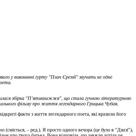
кого у виконанні гурту "Плач Єремії" звучать не одне
поета.
явилася збірка "П’ятикнижжя", що стала гучною літературною
нтального фільму про життя легендарного Грицька Чубая.
ідкриті факти з життя легендарного поета, які вразили його
но (сміється, – ред.). Я просто одного вечора (це було в "Дзизі"),
фільм про твого батька. Вона відповіла, що завжди хотіла це