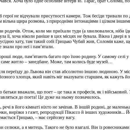
учався. Хоча було одне особливе інтерв’ю. Тарас, брат Соломії, 
б герої не відчували присутності камери. Тож бесіди тривали по
 вільна щира розмова, з природніми інтонаціями і цілком іншими 
али родичів. Отож, коли ми приїхали туди (а хвилювалися, ніби їд
 її, хоча ніколи раніше в цих місцях не бувала. Вікна і двері в х
сусідню хату, там такий собі Грицько Чубай жив, Соломія каже, щ
 знали про неї і пам’ятали.
 хороші люди, пам’ятають багато про їхню родину. У самому селі у
 а саме житло – занедбане. Може, там колись буде музей…
ля переїзду до Львова він став абсолютно іншою людиною. У міст
йозного хлопця, який навіть міг вказувати старшим, як кажуть йог
 батьки вважали, що поет – це така ж професія, як і військовий. 
 ставляться до поета! Це дуже на ньому позначилось.
, речі в його кімнаті ніхто не зачіпав. В іншій родині, де мален
нички, вирізки з газет, репродукції Пікассо й інших художників.
мається Грицько, – має серйозну вагу.
ви селюки, а я митець. Такого не було взагалі. Він із ровесника