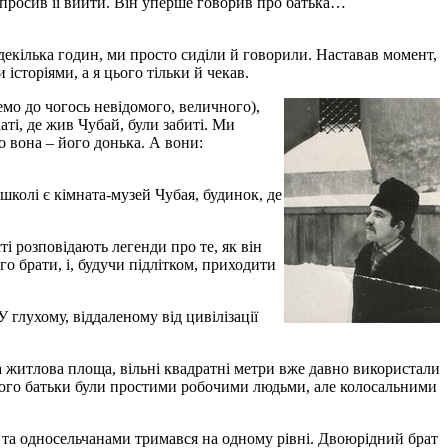
попросив її вийти. Він уперше говорив про батька…
 декілька годин, ми просто сиділи й говорили. Наставав момент,
історіями, а я цього тільки й чекав.
емо до чогось невідомого, величного),
аті, де жив Чубай, були забиті. Ми
о вона – його донька. А вони:
 школі є кімната-музей Чубая, будинок, де
і розповідають легенди про те, як він
о брати, і, будучи підлітком, приходити
У глухому, віддаленому від цивілізації
ька житлова площа, вільні квадратні метри вже давно використали
.. Його батьки були простими робочими людьми, але колосальними
ми та односельчанами тримався на одному рівні. Двоюрідний брат