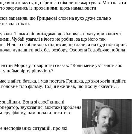
 ще вони кажуть, що Грицько ніколи не жартував. Міг сказати
сто звертались із проханнями щось намалювати.
озов запевняв, що Грицькові слон на вухо дуже сильно
 не знав ніхто.
ували. Тільки він виїжджав до Львова – в хату вривалися з
ми, Чубай узагалі нічого не робив, за що його так
я. Нічого особливого: підписав, що дали, а на суді повторив.
 почав лупашити всіх без розбору. Охорона їх добряче побила
лентин Мороз у товаристві сказав: "Коли мене ув’язнять або
 ту неймовірну рішучість?
є знайти батька, і мав постать Грицька, до якої хотів підійти
оловне тіло фільму. Тоді я вже знав, що я хочу сказати. І,
е знайшли. Вона зі своєї кишені
 оператор, звукозапис, монтаж) зроблена
м’єру фільму, нам почали писати з
е несподіваних ситуацій, про які