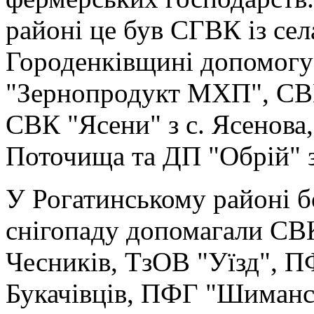
районі це був СГВК із сел
Городенківщині допомогу
"Зернопродукт МХП", СВК
СВК "Ясени" з с. Ясенова
Поточища та ДП "Обрій" з
У Рогатинському районі б
снігопаду допомагали СВК
Чесників, ТзОВ "Уїзд", П
Букачівців, ПФГ "Шимансь