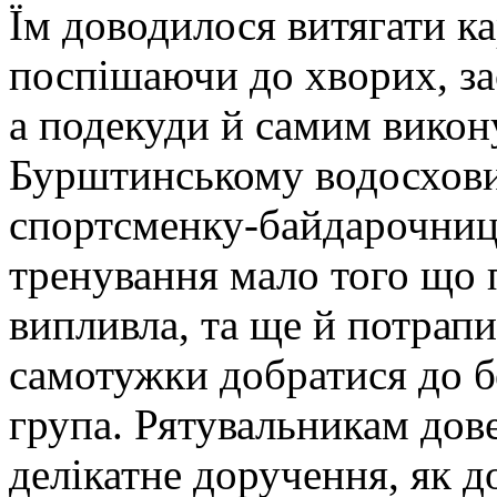
Їм доводилося витягати ка
поспішаючи до хворих, за
а подекуди й самим викон
Бурштинському водосхови
спортсменку-байдарочницю 
тренування мало того що 
випливла, та ще й потрапи
самотужки добратися до бе
група. Рятувальникам дове
делікатне доручення, як д