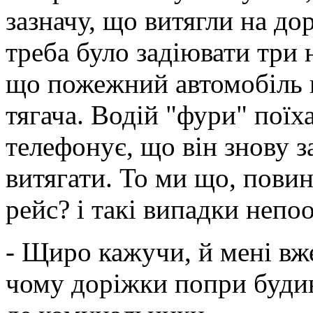
зазначу, що витягли на до
треба було задіювати три 
що пожежний автомобіль 
тягача. Водій "фури" поїха
телефонує, що він знову з
витягати. То ми що, пови
рейс? і такі випадки непо
- Щиро кажучи, й мені вж
чому доріжки попри будин