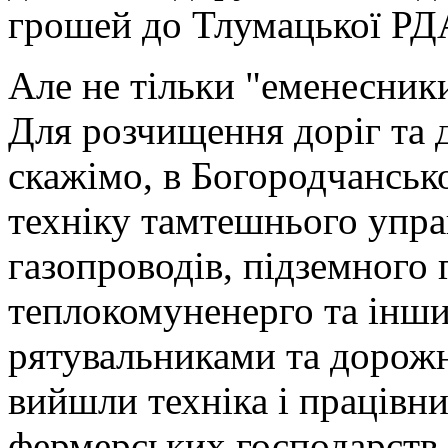
грошей до Тлумацької РД
Але не тільки "еменесник
Для розчищення доріг та 
скажімо, в Богородчанськ
техніку тамтешнього упра
газопроводів, підземного 
теплокомуненерго та інши
рятувальниками та дорожн
вийшли техніка і працівни
фермерських господарств