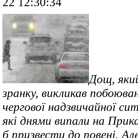
22 12:30:34
Дощ, яки
зранку, викликав побоюванн
чергової надзвичайної сит
які днями випали на Прик
б призвести до повені. Ал