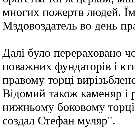
многих пожертв людей. Ї
Мздовоздатель во день пр
Далі було перераховано чо
поважних фундаторів і кт
правому торці вирізьблено
Відомий також каменяр і р
нижньому боковому торці 
создал Стефан муляр".