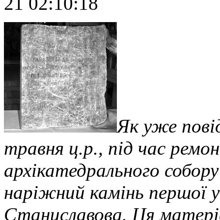
21 02:10:18
Як уже пов
травня ц.р., під час ремо
архікатедрального собору
наріжний камінь першої у
Станиславова. Ця матері