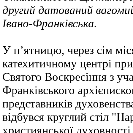
другий датований вагомий
Івано-Франківська.
У п’ятницю, через сім міся
катехитичному центрі при
Святого Воскресіння з уч
Франківського архієписк
представників духовенства
відбувся круглий стіл "Н
християнської духовності 