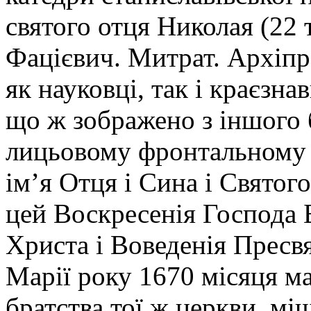
святого отця Николая (22 
Фацієвич. Митрат. Архіпре
як науковці, так і краєзна
що ж зображено з іншого 
лицьовому фронтальному 
ім’я Отця і Сина і Святог
цей Воскресенія Господа Б
Христа і Воведенія Пресв
Марії року 1670 місяця ма
братства тої ж церкви, м