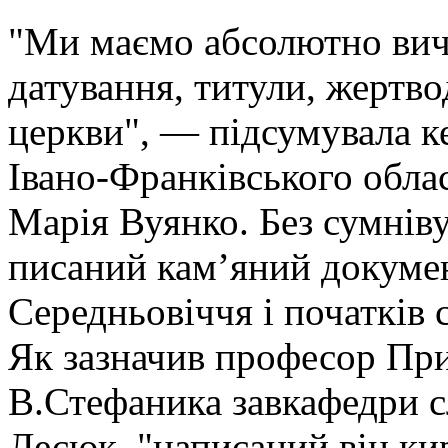
"Ми маємо абсолютно вич
датування, титули, жертво
церкви", — підсумувала ке
Івано-Франківського обла
Марія Вуянко. Без сумніву
писаний кам’яний докумен
Середньовіччя і початків 
Як зазначив професор При
В.Стефаника завкафедри 
Лесюк, "написаний він к