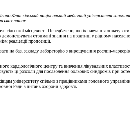
вано-Франківський національний медичний університет започатк
тських вишах.
 сільської місцевості. Передбачено, що їх навчання оплачувати
ів демонструвати отримані знання на практиці у рідному населено
ізм реалізації пропозиції.
вати на базі закладу лабораторію з вирощування рослин-маркерів
ного кардіологічного центру та вивчення лікувальних властивост
вують ці розсоли для послаблення больових синдромів при осте
вцям університету спільно з працівниками головного управлінн
ховної Ради з питань охорони здоров'я.