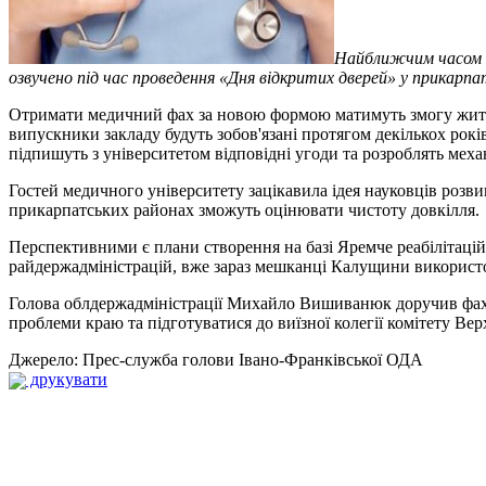
Найближчим часом І
озвучено під час проведення «Дня відкритих дверей» у прикарпа
Отримати медичний фах за новою формою матимуть змогу жителі
випускники закладу будуть зобов'язані протягом декількох рок
підпишуть з університетом відповідні угоди та розроблять механ
Гостей медичного університету зацікавила ідея науковців розви
прикарпатських районах зможуть оцінювати чистоту довкілля.
Перспективними є плани створення на базі Яремче реабілітацій
райдержадміністрацій, вже зараз мешканці Калущини використо
Голова облдержадміністрації Михайло Вишиванюк доручив фахі
проблеми краю та підготуватися до виїзної колегії комітету Вер
Джерело: Прес-служба голови Івано-Франківської ОДА
друкувати