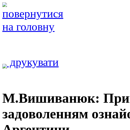
друкувати
М.Вишиванюк: Прик
задоволенням ознай
Аргентини