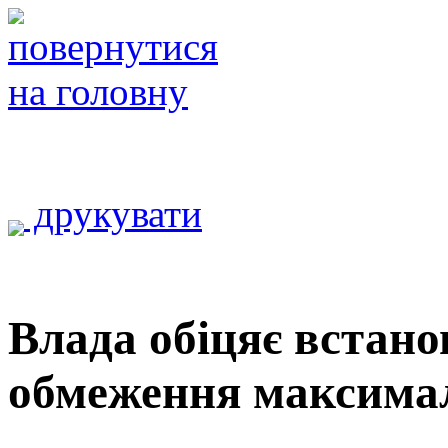
друкувати
Влада обіцяє встано
обмеження максимал