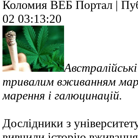
Коломия ВЕБ Портал | Публ
02 03:13:20
Австралійські
тривалим вживанням марих
марення і галюцинацій.
Дослідники з університет
вивчили історію вживання