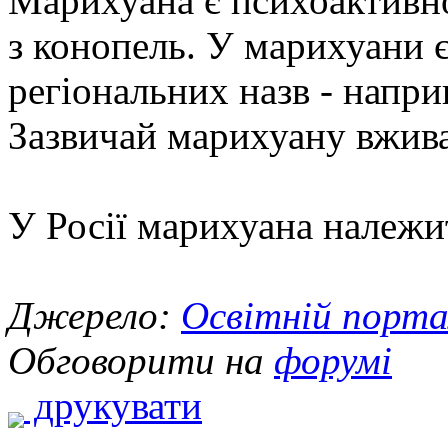
Марихуана є психоактивн
з конопель. У марихуани є
регіональних назв - напри
Зазвичай марихуану вжив
У Росії марихуана належи
Джерело:
Освітній порта
Обговорити на
форумі
друкувати