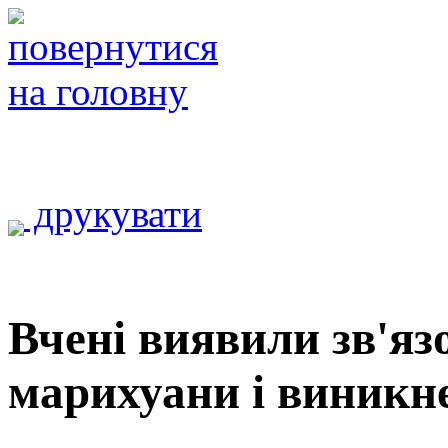
друкувати
Вчені виявили зв'я
марихуани і виникн