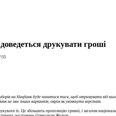
 доведеться друкувати гроші
7:55
иборів на Нацбанк буде чинитися тиск, щоб отримувати від ньог
нк не має інших варіантів, окрім як увімкнути верстат.
рукувати їх. Це збільшить пропозицію гривні, і загалом націонал
ктивних досліджень Олександр Жолудь.