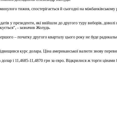
я минулого тижня, спостерігається й сьогодні на міжбанківськом
атів у президенти, які ввійшли до другого туру виборів, доволі 
кується", - зазначив Жолудь.
ершого – початку другого кварталу цього року не буде радикальни
ідвищився курс долара. Ціна американської валюти знову переви
долар і 11,4685-11,4870 грн за євро. Відкрилися ж торги цінами 8,