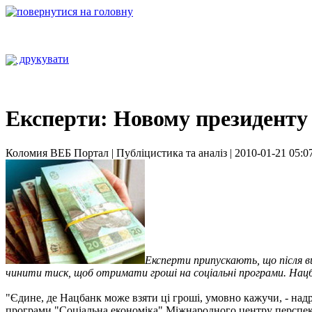
друкувати
Експерти: Новому президенту
Коломия ВЕБ Портал | Публіцистика та аналіз | 2010-01-21 05:0
Експерти припускають, що після в
чинити тиск, щоб отримати гроші на соціальні програми. Нацба
"Єдине, де Нацбанк може взяти ці гроші, умовно кажучи, - над
програми "Соціальна економіка" Міжнародного центру перспе