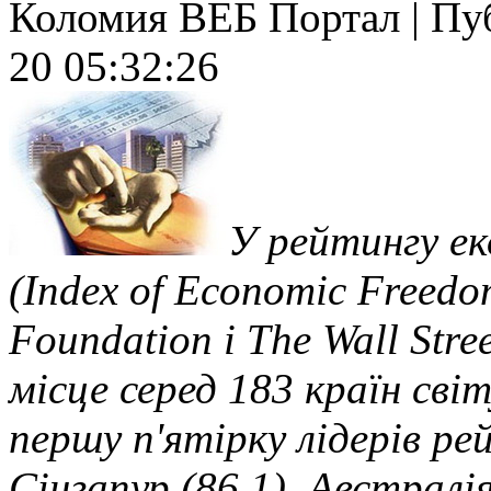
Коломия ВЕБ Портал | Публ
20 05:32:26
У рейтингу ек
(Index of Economic Freedo
Foundation і The Wall Stre
місце серед 183 країн світ
першу п'ятірку лідерів ре
Сінгапур (86,1), Австралія