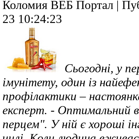
Коломия ВЕБ Портал | Публ
23 10:24:23
Сьогодні, у п
імунітету, один із найефе
профілактики – настоянка
експерт. - Оптимальний в
перцем". У ній є хороші і
чилі. Коли людина вживає