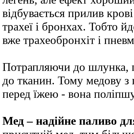
відбувається прилив крові
трахеї і бронхах. Тобто й
вже трахеобронхіт і пнев
Потрапляючи до шлунка, п
до тканин. Тому медову з
перед їжею - вона поліпшу
Мед – надійне паливо дл