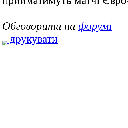
прийматимуть матчі Євро
Обговорити на
форумі
друкувати