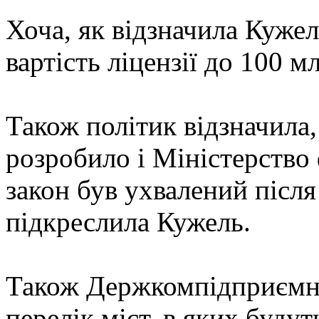
Хоча, як відзначила Кужел
вартість ліцензії до 100 мл
Також політик відзначила
розробило і Міністерство 
закон був ухвалений після
підкреслила Кужель.
Також Держкомпідприємн
перелік міст, в яких будут