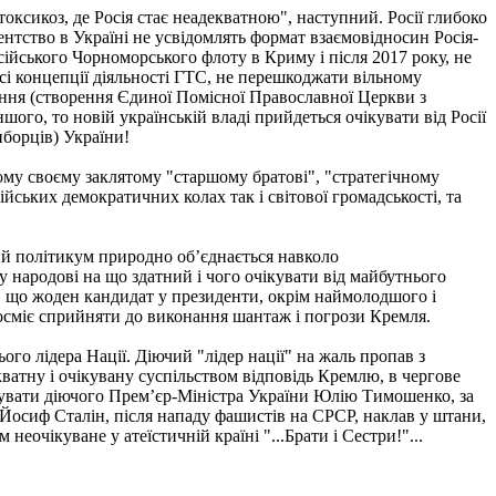
ксикоз, де Росія стає неадекватною", наступний. Росії глибоко
тство в Україні не усвідомлять формат взаємовідносин Росія-
ійського Чорноморського флоту в Криму і після 2017 року, не
сі концепції діяльності ГТС, не перешкоджати вільному
ання (створення Єдиної Помісної Православної Церкви з
шого, то новій українській владі прийдеться очікувати від Росії
борців) України!
му своєму заклятому "старшому братові", "стратегічному
йських демократичних колах так і світової громадськості, та
ий політикум природно об’єднається навколо
 народові на що здатний і чого очікувати від майбутнього
о, що жоден кандидат у президенти, окрім наймолодшого і
посміє сприйняти до виконання шантаж і погрози Кремля.
ого лідера Нації. Діючий "лідер нації" на жаль пропав з
кватну і очікувану суспільством відповідь Кремлю, в чергове
икувати діючого Прем’єр-Міністра України Юлію Тимошенко, за
Р Йосиф Сталін, після нападу фашистів на СРСР, наклав у штани,
неочікуване у атеїстичній країні "...Брати і Сестри!"...