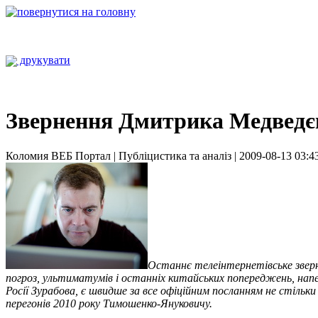
друкувати
Звернення Дмитрика Медведєв
Коломия ВЕБ Портал | Публіцистика та аналіз | 2009-08-13 03:4
Останнє телеінтернетівське зверн
погроз, ультиматумів і останніх китайських попереджень, напер
Росії Зурабова, є швидше за все офіційним посланням не стільки
перегонів 2010 року Тимошенко-Януковичу.