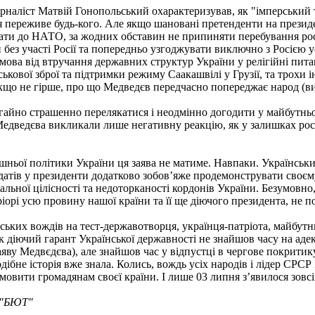
рналіст Матвій Гонопольський охарактеризував, як "імперський то
переживе будь-кого. Але якщо шановані претенденти на президен
пати до НАТО, за жодних обставин не припиняти перебування рос
без участі Росії та попередньо узгоджувати виключно з Росією у
дмова від втручання державних структур України у релігійні пит
ової зброї та підтримки режиму Саакашвілі у Грузії, та трохи ін
що не гірше, про що Медведєв передчасно попереджає народ (ви
гайно страшенно перелякатися і неодмінно догодити у майбутньо
 Медведєва викликали лише негативну реакцію, як у залишках росі
шньої політики України ця заява не матиме. Навпаки. Українськ
атів у президенти додатково зобов’яже продемонструвати своєму
альної цілісності та недоторканості кордонів України. Безумовн
іорі усю провину нашої країни та її ще діючого президента, не 
ських вождів на тест-державотворця, українця-патріота, майбутнь
як діючий гарант Української державності не знайшов часу на аде
заяву Медвєдєва), але знайшов час у відпустці в чергове покрит
дібне історія вже знала. Колись, вождь усіх народів і лідер СРС
мовити громадянам своєї країни. І лише 03 липня з’явилося зовсім 
ї "БЮТ"