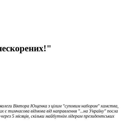
нескорених!"
колеги Віктора Ющенка з цілим "суповим набором" хамства,
х є тимчасова відмова від направлення "...на Україну" посла
через 5 місяців, скільки майбутнім лідерам президентських