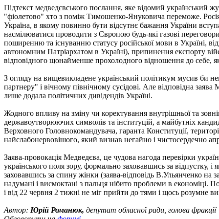
Підтекст медведєвського послання, яке відомий український жу
"фіолетово" хто з поміж Тимошенко-Януковича переможе. Росія 
Україна, в якому повинно бути відсутнє бажання України всту
насмілюватися проводити з Європою будь-які газові переговори 
поширенню та існуванню статусу російської мови в Україні, ві
автономним Патріархатом в Україні), припинення експорту військ
відповідного щонайменше прохолодного відношення до себе, як
З огляду на вищевикладене український політикум мусив би не
партнеру" і вічному північному сусідові. Але відповідна заява
лише додала політичних дивідендів Україні.
Жодного впливу на зміну чи коректування внутрішньої та зовні
державоутворюючих символів та інституцій, а майбутніх кандид
Верховного Головнокомандувача, гаранта Конституції, територі
найслабонервовішого, який визнав негайно і чистосердечно апр
Заява-провокація Медведєва, це чудова нагода перевірки україн
українського поля зору, формально заховавшись за відпустку, і 
заховавшись за спину жінки (заява-відповідь В.Ульянченко на 
надумані і висмоктані з пальця нібито проблеми в економіці. По
і від 22 червня 2 тижні не міг прийти до тями і щось розумне ви
Автор:
Юрій Романюк,
депутат обласної ради, голова фракці
Обговорити на
форумі