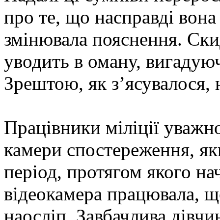
про те, що насправді вона
змінювала пояснення. Ски
уводить в оману, вигадуюч
Зрештою, як з’ясувалося, н
Працівники міліції уважн
камери спостереження, як
період, протягом якого на
відеокамера працювала, що
наосліп. Завбачлива дівч