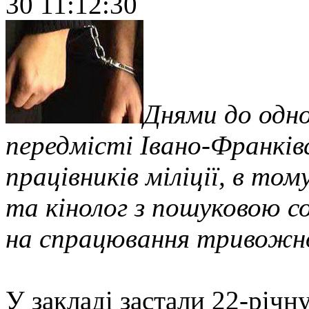
30 11:12:30
Днями до одно
передмісті Івано-Франківс
працівників міліції, в то
та кінолог з пошуковою с
на спрацювання тривожної
У закладі застали 22-річну