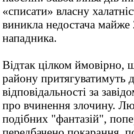
«списати» власну халатніс
виникла недостача майже 
нападника.
Відтак цілком ймовірно, 
району притягуватимуть д
відповідальності за заві
про вчинення злочину. Лю
подібних "фантазій", попе
передбачено покарання, по