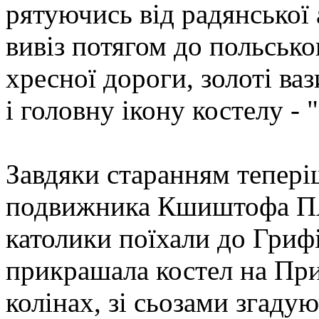
рятуючись від радянської 
вивіз потягом до польсько
хресної дороги, золоті ва
і головну ікону костелу - 
Завдяки старанням тепері
подвижника Кшиштофа П
католики поїхали до Грифі
прикрашала костел на При
колінах, зі сьозами згадую