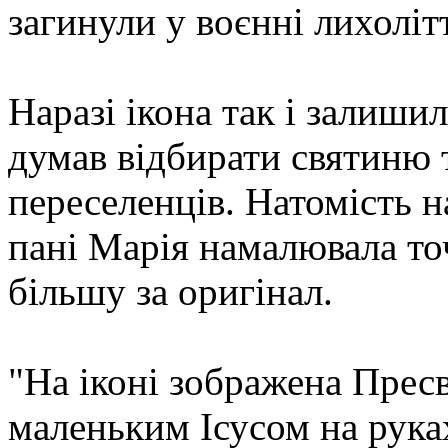
загинули у воєнні лихолітт
Наразі ікона так і залиши
думав відбирати святиню 
переселенців. Натомість 
пані Марія намалювала то
більшу за оригінал.
"На іконі зображена Пресв
маленьким Ісусом на рука