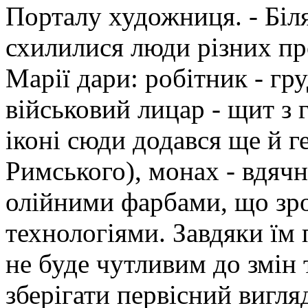
Порталу художниця. - Біл
схилилися люди різних пр
Марії дари: робітник - гру
військовий лицар - щит з 
іконі сюди додався ще й г
Римського), монах - вдяч
олійними фарбами, що зро
технологіями. Завдяки їм 
не буде чутливим до змін 
зберігати первісний вигля