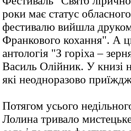
Фестиваль "Свято ліричної
роки має статус обласного
фестивалю вийшла друком 
Франкового кохання". А ц
антологія "З горіха – зерн
Василь Олійник. У книзі 
які неодноразово приїжджа
Потягом усього недільно
Лолина тривало мистецьк