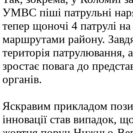
УМВС піші патрульні нар
тепер щоночі 4 патрулі н
маршрутами району. Завд
територія патрулювання, 
зростає повага до предст
органів.
Яскравим прикладом позит
інновації став випадок, що
жовтня поруч Нижньо-Вер