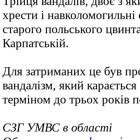
Трійця вандалів, двоє з як
хрести і навколомогильні 
старого польського цвинта
Карпатській.
Для затриманих це був про
вандалізм, який карається
терміном до трьох років п
CЗГ УМВС в області