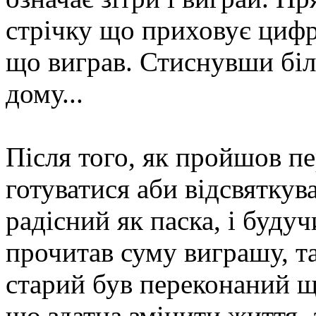
стрічку що приховує цифр
що виграв. Стиснувши біл
дому...
Після того, як пройшов п
готуватися аби відсвяткув
радісний як паска, і буду
прочитав суму виграшу, т
старий був переконаний що
що здатна змінити життя, 