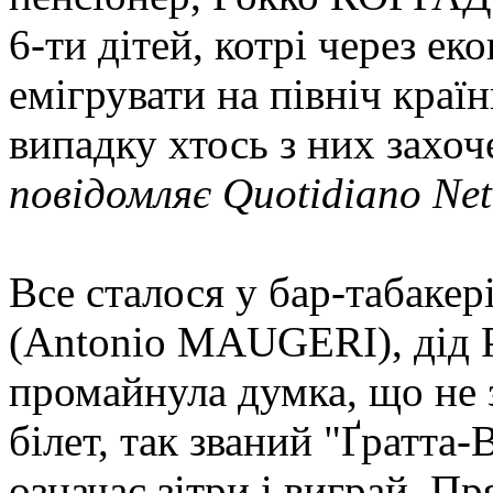
6-ти дітей, котрі через е
емігрувати на північ краї
випадку хтось з них захоч
повідомляє Quotidiano Net
Все сталося у бар-табак
(Antonio MAUGERI), дід Р
промайнула думка, що не 
білет, так званий "Ґратта-В
означає зітри і виграй. Пр